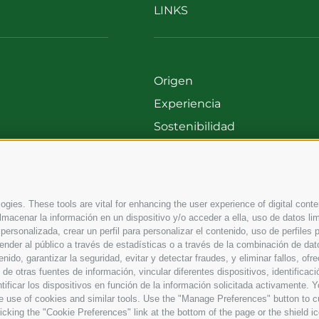
LINKS
Origen
Experiencia
Sostenibilidad
00
Productos y Marcas
699
Código etico
Modelo de organización
gies. These tools are vital for enhancing the user experience of digital conten
Whistleblowing
macenar la información en un dispositivo y/o acceder a ella, uso de datos lim
d personalizada, crear un perfil para personalizar el contenido, uso de perfiles
ender al público a través de estadísticas o a través de la combinación de dat
enido, garantizar la seguridad, evitar y detectar fraudes, y eliminar fallos, of
e otras fuentes de información, vincular diferentes dispositivos, identificaci
ntificar los dispositivos en función de la información solicitada activamente. Y
the use of cookies and similar tools. Use the "Manage Preferences" button to c
ing the "Cookie Preferences" link at the bottom of the page or the shield icon