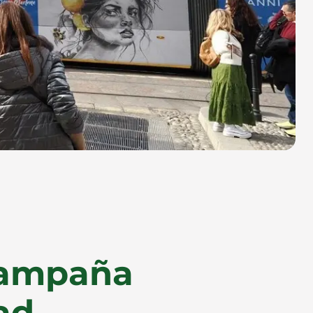
campaña
dad