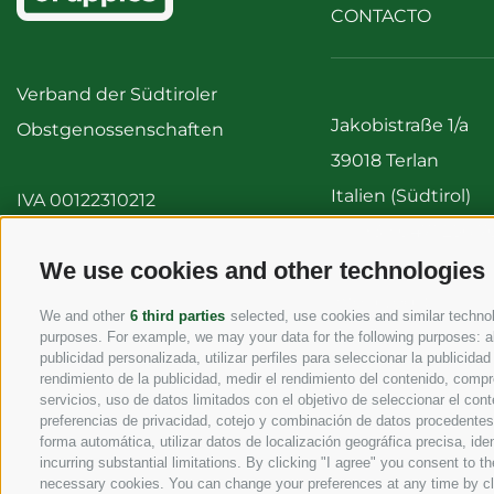
CONTACTO
Verband der Südtiroler
Jakobistraße 1/a
Obstgenossenschaften
39018 Terlan
Italien (Südtirol)
IVA 00122310212
Tel:
+39 0471 256 7
Fax: +39 0471 256 
We use cookies and other technologies
info@vog.it
We and other
6 third parties
selected, use cookies and similar technolo
info@pec.vog.it
purposes. For example, we may your data for the following purposes: al
publicidad personalizada, utilizar perfiles para seleccionar la publicida
rendimiento de la publicidad, medir el rendimiento del contenido, compr
servicios, uso de datos limitados con el objetivo de seleccionar el cont
preferencias de privacidad, cotejo y combinación de datos procedentes d
forma automática, utilizar datos de localización geográfica precisa, ide
incurring substantial limitations. By clicking "I agree" you consent to 
necessary cookies. You can change your preferences at any time by click