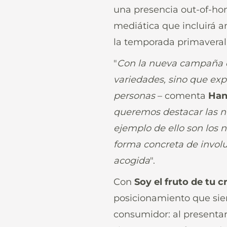
una presencia out-of-hom
mediática que incluirá an
la temporada primaveral
"
Con la nueva campaña q
variedades, sino que expr
personas
– comenta
Han
queremos destacar las n
ejemplo de ello son los 
forma concreta de invol
acogida
".
Con
Soy el fruto de tu c
posicionamiento que siem
consumidor: al presentar