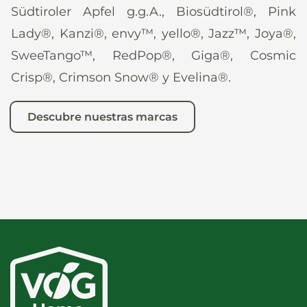
Südtiroler Apfel g.g.A., Biosüdtirol®, Pink
Lady®, Kanzi®, envy™, yello®, Jazz™, Joya®,
SweeTango™, RedPop®, Giga®, Cosmic
Crisp®, Crimson Snow® y Evelina®.
Descubre nuestras marcas