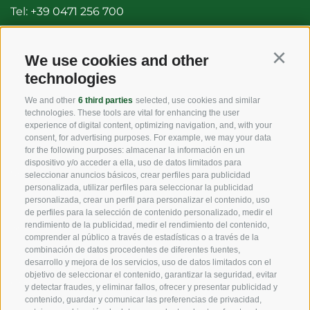
Tel:
+39 0471 256 700
Fax: +39 0471 256 699
info@vog.it
We use cookies and other
Continu
technologies
info@pec.vog.it
We and other
6 third parties
selected, use cookies and similar
technologies. These tools are vital for enhancing the user
LINKS
experience of digital content, optimizing navigation, and, with your
consent, for advertising purposes. For example, we may your data
for the following purposes: almacenar la información en un
dispositivo y/o acceder a ella, uso de datos limitados para
Origen
seleccionar anuncios básicos, crear perfiles para publicidad
personalizada, utilizar perfiles para seleccionar la publicidad
Experiencia
personalizada, crear un perfil para personalizar el contenido, uso
de perfiles para la selección de contenido personalizado, medir el
rendimiento de la publicidad, medir el rendimiento del contenido,
Sostenibilidad
comprender al público a través de estadísticas o a través de la
combinación de datos procedentes de diferentes fuentes,
Productos y Marcas
desarrollo y mejora de los servicios, uso de datos limitados con el
objetivo de seleccionar el contenido, garantizar la seguridad, evitar
Código etico
y detectar fraudes, y eliminar fallos, ofrecer y presentar publicidad y
contenido, guardar y comunicar las preferencias de privacidad,