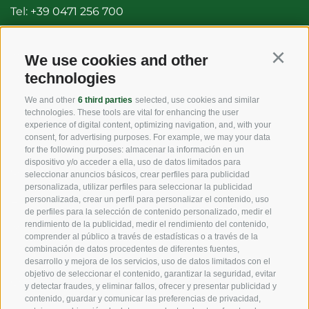
Tel:
+39 0471 256 700
Fax: +39 0471 256 699
info@vog.it
We use cookies and other
Continu
technologies
info@pec.vog.it
We and other
6 third parties
selected, use cookies and similar
technologies. These tools are vital for enhancing the user
LINKS
experience of digital content, optimizing navigation, and, with your
consent, for advertising purposes. For example, we may your data
for the following purposes: almacenar la información en un
dispositivo y/o acceder a ella, uso de datos limitados para
Origen
seleccionar anuncios básicos, crear perfiles para publicidad
personalizada, utilizar perfiles para seleccionar la publicidad
Experiencia
personalizada, crear un perfil para personalizar el contenido, uso
de perfiles para la selección de contenido personalizado, medir el
rendimiento de la publicidad, medir el rendimiento del contenido,
Sostenibilidad
comprender al público a través de estadísticas o a través de la
combinación de datos procedentes de diferentes fuentes,
Productos y Marcas
desarrollo y mejora de los servicios, uso de datos limitados con el
objetivo de seleccionar el contenido, garantizar la seguridad, evitar
Código etico
y detectar fraudes, y eliminar fallos, ofrecer y presentar publicidad y
contenido, guardar y comunicar las preferencias de privacidad,