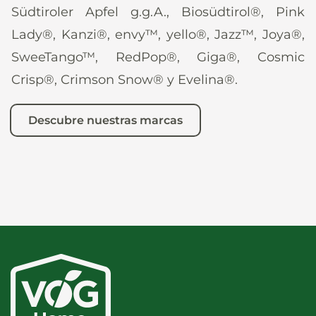
Südtiroler Apfel g.g.A., Biosüdtirol®, Pink
Lady®, Kanzi®, envy™, yello®, Jazz™, Joya®,
SweeTango™, RedPop®, Giga®, Cosmic
Crisp®, Crimson Snow® y Evelina®.
Descubre nuestras marcas