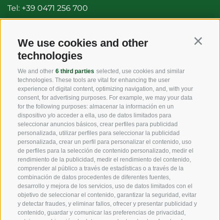
Tel:
+39 0471 256 700
Fax: +39 0471 256 699
info@vog.it
We use cookies and other
Continu
technologies
info@pec.vog.it
We and other
6 third parties
selected, use cookies and similar
technologies. These tools are vital for enhancing the user
LINKS
experience of digital content, optimizing navigation, and, with your
consent, for advertising purposes. For example, we may your data
for the following purposes: almacenar la información en un
dispositivo y/o acceder a ella, uso de datos limitados para
Origen
seleccionar anuncios básicos, crear perfiles para publicidad
personalizada, utilizar perfiles para seleccionar la publicidad
Experiencia
personalizada, crear un perfil para personalizar el contenido, uso
de perfiles para la selección de contenido personalizado, medir el
rendimiento de la publicidad, medir el rendimiento del contenido,
Sostenibilidad
comprender al público a través de estadísticas o a través de la
combinación de datos procedentes de diferentes fuentes,
Productos y Marcas
desarrollo y mejora de los servicios, uso de datos limitados con el
objetivo de seleccionar el contenido, garantizar la seguridad, evitar
Código etico
y detectar fraudes, y eliminar fallos, ofrecer y presentar publicidad y
contenido, guardar y comunicar las preferencias de privacidad,