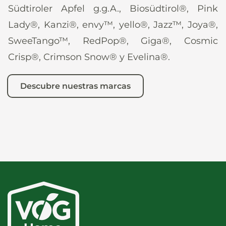
Südtiroler Apfel g.g.A., Biosüdtirol®, Pink
Lady®, Kanzi®, envy™, yello®, Jazz™, Joya®,
SweeTango™, RedPop®, Giga®, Cosmic
Crisp®, Crimson Snow® y Evelina®.
Descubre nuestras marcas