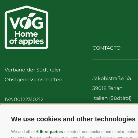
CONTACTO
Verband der Südtiroler
Jakobistraße 1/a
Obstgenossenschaften
39018 Terlan
Italien (Südtirol)
IVA 00122310212
Tel:
+39 0471 256 7
Fax: +39 0471 256 
We use cookies and other technologies
info@vog.it
We and other
6 third parties
selected, use cookies and similar technolo
info@pec.vog.it
purposes. For example, we may your data for the following purposes: al