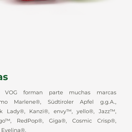
as
e VOG forman parte muchas marcas
mo Marlene®, Südtiroler Apfel g.g.A.,
nk Lady®, Kanzi®, envy™, yello®, Jazz™,
go™, RedPop®, Giga®, Cosmic Crisp®,
Evelina®.