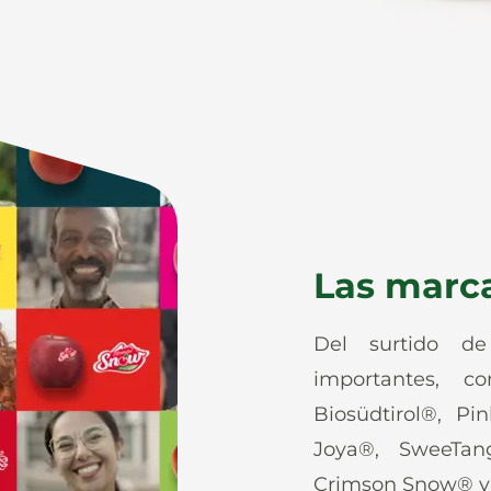
Las marc
Del surtido d
importantes, co
Biosüdtirol®, Pi
Joya®, SweeTan
Crimson Snow® y 