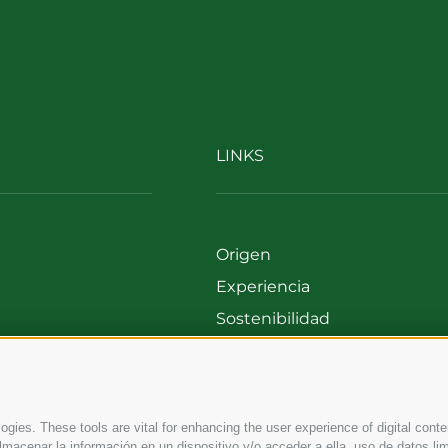
LINKS
Origen
Experiencia
Sostenibilidad
00
Productos y Marcas
699
Código etico
Modelo de organización
gies. These tools are vital for enhancing the user experience of digital conten
Whistleblowing
macenar la información en un dispositivo y/o acceder a ella, uso de datos lim