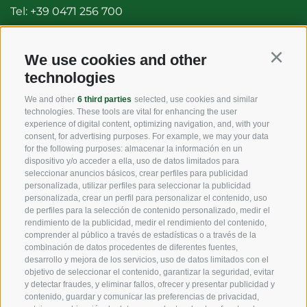
Tel:
+39 0471 256 700
Fax: +39 0471 256 699
info@vog.it
We use cookies and other
Continu
technologies
info@pec.vog.it
We and other
6 third parties
selected, use cookies and similar
technologies. These tools are vital for enhancing the user
LINKS
experience of digital content, optimizing navigation, and, with your
consent, for advertising purposes. For example, we may your data
for the following purposes: almacenar la información en un
dispositivo y/o acceder a ella, uso de datos limitados para
Origen
seleccionar anuncios básicos, crear perfiles para publicidad
personalizada, utilizar perfiles para seleccionar la publicidad
Experiencia
personalizada, crear un perfil para personalizar el contenido, uso
de perfiles para la selección de contenido personalizado, medir el
rendimiento de la publicidad, medir el rendimiento del contenido,
Sostenibilidad
comprender al público a través de estadísticas o a través de la
combinación de datos procedentes de diferentes fuentes,
Productos y Marcas
desarrollo y mejora de los servicios, uso de datos limitados con el
objetivo de seleccionar el contenido, garantizar la seguridad, evitar
Código etico
y detectar fraudes, y eliminar fallos, ofrecer y presentar publicidad y
contenido, guardar y comunicar las preferencias de privacidad,