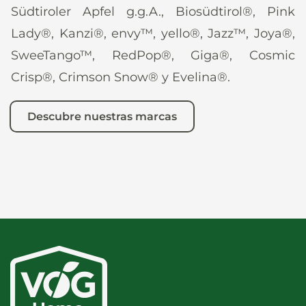
Südtiroler Apfel g.g.A., Biosüdtirol®, Pink
Lady®, Kanzi®, envy™, yello®, Jazz™, Joya®,
SweeTango™, RedPop®, Giga®, Cosmic
Crisp®, Crimson Snow® y Evelina®.
Descubre nuestras marcas