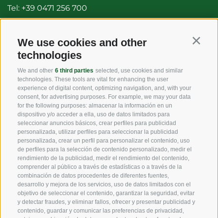
Tel:
+39 0471 256 700
Fax: +39 0471 256 699
info@vog.it
We use cookies and other
Continu
technologies
info@pec.vog.it
We and other
6 third parties
selected, use cookies and similar
technologies. These tools are vital for enhancing the user
LINKS
experience of digital content, optimizing navigation, and, with your
consent, for advertising purposes. For example, we may your data
for the following purposes: almacenar la información en un
dispositivo y/o acceder a ella, uso de datos limitados para
Origen
seleccionar anuncios básicos, crear perfiles para publicidad
personalizada, utilizar perfiles para seleccionar la publicidad
Experiencia
personalizada, crear un perfil para personalizar el contenido, uso
de perfiles para la selección de contenido personalizado, medir el
rendimiento de la publicidad, medir el rendimiento del contenido,
Sostenibilidad
comprender al público a través de estadísticas o a través de la
combinación de datos procedentes de diferentes fuentes,
Productos y Marcas
desarrollo y mejora de los servicios, uso de datos limitados con el
objetivo de seleccionar el contenido, garantizar la seguridad, evitar
Código etico
y detectar fraudes, y eliminar fallos, ofrecer y presentar publicidad y
contenido, guardar y comunicar las preferencias de privacidad,