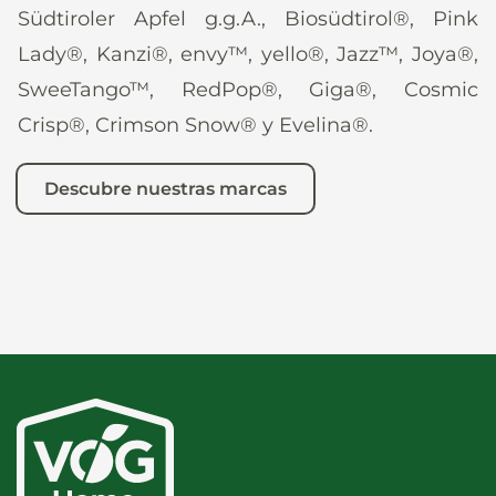
Südtiroler Apfel g.g.A., Biosüdtirol®, Pink
Lady®, Kanzi®, envy™, yello®, Jazz™, Joya®,
SweeTango™, RedPop®, Giga®, Cosmic
Crisp®, Crimson Snow® y Evelina®.
Descubre nuestras marcas