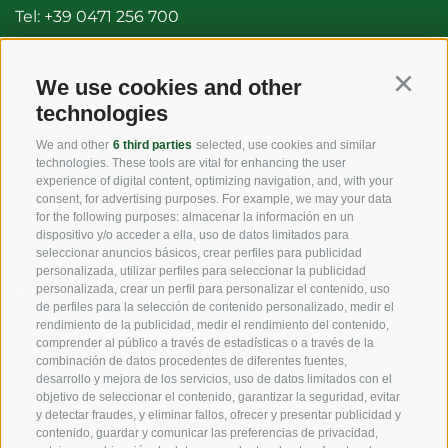
Tel:
+39 0471 256 700
Fax: +39 0471 256 699
info@vog.it
We use cookies and other
Continu
technologies
info@pec.vog.it
We and other
6 third parties
selected, use cookies and similar
technologies. These tools are vital for enhancing the user
LINKS
experience of digital content, optimizing navigation, and, with your
consent, for advertising purposes. For example, we may your data
for the following purposes: almacenar la información en un
dispositivo y/o acceder a ella, uso de datos limitados para
Origen
seleccionar anuncios básicos, crear perfiles para publicidad
personalizada, utilizar perfiles para seleccionar la publicidad
Experiencia
personalizada, crear un perfil para personalizar el contenido, uso
de perfiles para la selección de contenido personalizado, medir el
rendimiento de la publicidad, medir el rendimiento del contenido,
Sostenibilidad
comprender al público a través de estadísticas o a través de la
combinación de datos procedentes de diferentes fuentes,
Productos y Marcas
desarrollo y mejora de los servicios, uso de datos limitados con el
objetivo de seleccionar el contenido, garantizar la seguridad, evitar
Código etico
y detectar fraudes, y eliminar fallos, ofrecer y presentar publicidad y
contenido, guardar y comunicar las preferencias de privacidad,