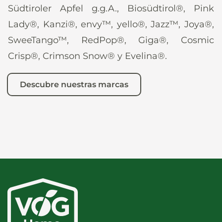
Südtiroler Apfel g.g.A., Biosüdtirol®, Pink
Lady®, Kanzi®, envy™, yello®, Jazz™, Joya®,
SweeTango™, RedPop®, Giga®, Cosmic
Crisp®, Crimson Snow® y Evelina®.
Descubre nuestras marcas