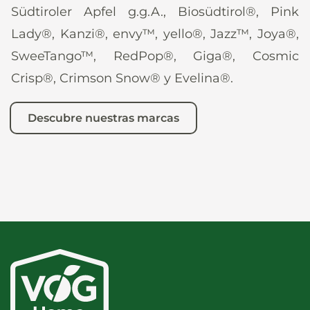
Südtiroler Apfel g.g.A., Biosüdtirol®, Pink
Lady®, Kanzi®, envy™, yello®, Jazz™, Joya®,
SweeTango™, RedPop®, Giga®, Cosmic
Crisp®, Crimson Snow® y Evelina®.
Descubre nuestras marcas