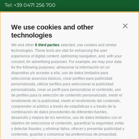
Tel:
+39 0471 256 700
Fax: +39 0471 256 699
info@vog.it
We use cookies and other
Continu
technologies
info@pec.vog.it
We and other
6 third parties
selected, use cookies and similar
technologies. These tools are vital for enhancing the user
LINKS
experience of digital content, optimizing navigation, and, with your
consent, for advertising purposes. For example, we may your data
for the following purposes: almacenar la información en un
dispositivo y/o acceder a ella, uso de datos limitados para
Origen
seleccionar anuncios básicos, crear perfiles para publicidad
personalizada, utilizar perfiles para seleccionar la publicidad
Experiencia
personalizada, crear un perfil para personalizar el contenido, uso
de perfiles para la selección de contenido personalizado, medir el
rendimiento de la publicidad, medir el rendimiento del contenido,
Sostenibilidad
comprender al público a través de estadísticas o a través de la
combinación de datos procedentes de diferentes fuentes,
Productos y Marcas
desarrollo y mejora de los servicios, uso de datos limitados con el
objetivo de seleccionar el contenido, garantizar la seguridad, evitar
Código etico
y detectar fraudes, y eliminar fallos, ofrecer y presentar publicidad y
contenido, guardar y comunicar las preferencias de privacidad,