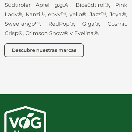
Südtiroler Apfel g.g.A., Biosüdtirol®, Pink
Lady®, Kanzi®, envy™, yello®, Jazz™, Joya®,
SweeTango™, RedPop®, Giga®, Cosmic
Crisp®, Crimson Snow® y Evelina®.
Descubre nuestras marcas