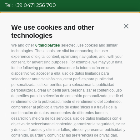
Tel:
+39 0471 256 700
Fax: +39 0471 256 699
info@vog.it
We use cookies and other
Continu
technologies
info@pec.vog.it
We and other
6 third parties
selected, use cookies and similar
technologies. These tools are vital for enhancing the user
LINKS
experience of digital content, optimizing navigation, and, with your
consent, for advertising purposes. For example, we may your data
for the following purposes: almacenar la información en un
dispositivo y/o acceder a ella, uso de datos limitados para
Origen
seleccionar anuncios básicos, crear perfiles para publicidad
personalizada, utilizar perfiles para seleccionar la publicidad
Experiencia
personalizada, crear un perfil para personalizar el contenido, uso
de perfiles para la selección de contenido personalizado, medir el
rendimiento de la publicidad, medir el rendimiento del contenido,
Sostenibilidad
comprender al público a través de estadísticas o a través de la
combinación de datos procedentes de diferentes fuentes,
Productos y Marcas
desarrollo y mejora de los servicios, uso de datos limitados con el
objetivo de seleccionar el contenido, garantizar la seguridad, evitar
Código etico
y detectar fraudes, y eliminar fallos, ofrecer y presentar publicidad y
contenido, guardar y comunicar las preferencias de privacidad,