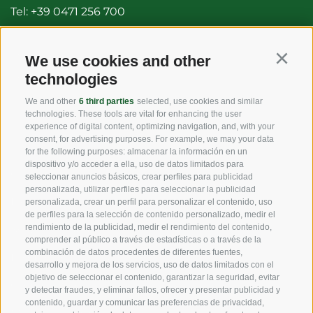
Tel:
+39 0471 256 700
Fax: +39 0471 256 699
info@vog.it
We use cookies and other
Continu
technologies
info@pec.vog.it
We and other
6 third parties
selected, use cookies and similar
technologies. These tools are vital for enhancing the user
LINKS
experience of digital content, optimizing navigation, and, with your
consent, for advertising purposes. For example, we may your data
for the following purposes: almacenar la información en un
dispositivo y/o acceder a ella, uso de datos limitados para
Origen
seleccionar anuncios básicos, crear perfiles para publicidad
personalizada, utilizar perfiles para seleccionar la publicidad
Experiencia
personalizada, crear un perfil para personalizar el contenido, uso
de perfiles para la selección de contenido personalizado, medir el
rendimiento de la publicidad, medir el rendimiento del contenido,
Sostenibilidad
comprender al público a través de estadísticas o a través de la
combinación de datos procedentes de diferentes fuentes,
Productos y Marcas
desarrollo y mejora de los servicios, uso de datos limitados con el
objetivo de seleccionar el contenido, garantizar la seguridad, evitar
Código etico
y detectar fraudes, y eliminar fallos, ofrecer y presentar publicidad y
contenido, guardar y comunicar las preferencias de privacidad,