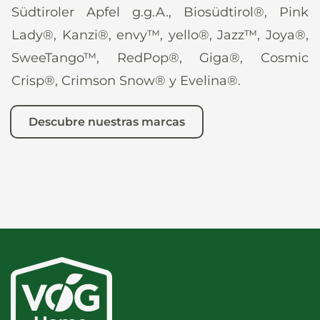
Südtiroler Apfel g.g.A., Biosüdtirol®, Pink
Lady®, Kanzi®, envy™, yello®, Jazz™, Joya®,
SweeTango™, RedPop®, Giga®, Cosmic
Crisp®, Crimson Snow® y Evelina®.
Descubre nuestras marcas