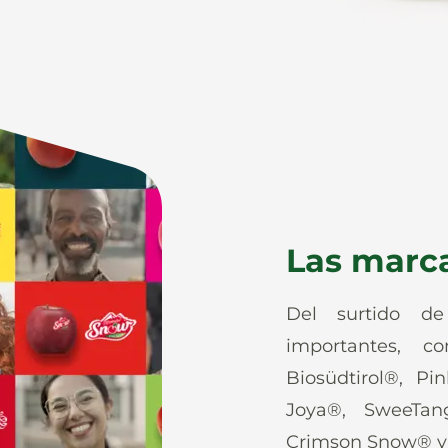
Las marc
Del surtido d
importantes, co
Biosüdtirol®, Pi
Joya®, SweeTan
Crimson Snow® y 