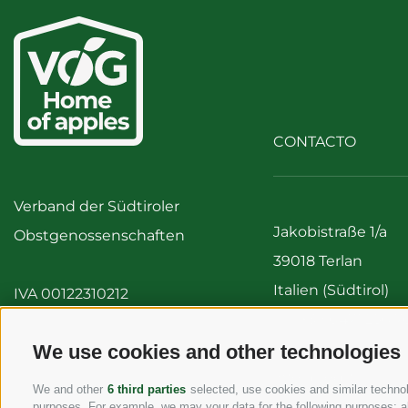
CONTACTO
Verband der Südtiroler
Jakobistraße 1/a
Obstgenossenschaften
39018 Terlan
Italien (Südtirol)
IVA 00122310212
Tel:
+39 0471 256 7
Fax: +39 0471 256 
We use cookies and other technologies
info@vog.it
We and other
6 third parties
selected, use cookies and similar technolo
info@pec.vog.it
purposes. For example, we may your data for the following purposes: al