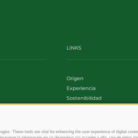
LINKS
Origen
Experiencia
Sostenibilidad
00
Productos y Marcas
699
Código etico
Modelo de organización
gies. These tools are vital for enhancing the user experience of digital conten
Whistleblowing
macenar la información en un dispositivo y/o acceder a ella, uso de datos lim