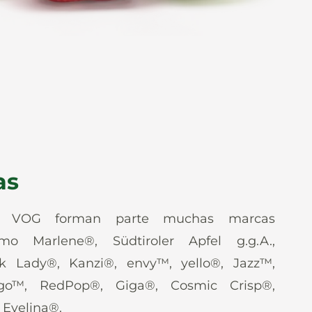
as
e VOG forman parte muchas marcas
mo Marlene®, Südtiroler Apfel g.g.A.,
nk Lady®, Kanzi®, envy™, yello®, Jazz™,
go™, RedPop®, Giga®, Cosmic Crisp®,
Evelina®.