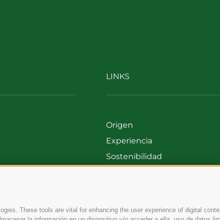
LINKS
Origen
Experiencia
Sostenibilidad
00
Productos y Marcas
699
Código etico
Modelo de organización
gies. These tools are vital for enhancing the user experience of digital conten
Whistleblowing
macenar la información en un dispositivo y/o acceder a ella, uso de datos lim