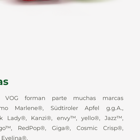
as
e VOG forman parte muchas marcas
mo Marlene®, Südtiroler Apfel g.g.A.,
nk Lady®, Kanzi®, envy™, yello®, Jazz™,
go™, RedPop®, Giga®, Cosmic Crisp®,
Evelina®.