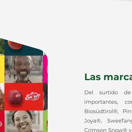
Las marc
Del surtido d
importantes, co
Biosüdtirol®, Pi
Joya®, SweeTan
Crimson Snow® y 