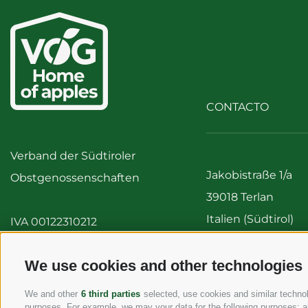
CONTACTO
Verband der Südtiroler
Jakobistraße 1/a
Obstgenossenschaften
39018 Terlan
Italien (Südtirol)
IVA 00122310212
Tel:
+39 0471 256 7
Fax: +39 0471 256 
We use cookies and other technologies
info@vog.it
We and other
6 third parties
selected, use cookies and similar technolo
info@pec.vog.it
purposes. For example, we may your data for the following purposes: al