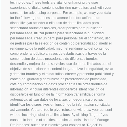
LINKS
technologies. These tools are vital for enhancing the user
experience of digital content, optimizing navigation, and, with your
consent, for advertising purposes. For example, we may your data
for the following purposes: almacenar la información en un
Origen
dispositivo y/o acceder a ella, uso de datos limitados para
seleccionar anuncios básicos, crear perfiles para publicidad
Experiencia
personalizada, utilizar perfiles para seleccionar la publicidad
personalizada, crear un perfil para personalizar el contenido, uso
de perfiles para la selección de contenido personalizado, medir el
Sostenibilidad
rendimiento de la publicidad, medir el rendimiento del contenido,
comprender al público a través de estadísticas o a través de la
Productos y Marcas
combinación de datos procedentes de diferentes fuentes,
desarrollo y mejora de los servicios, uso de datos limitados con el
Código etico
objetivo de seleccionar el contenido, garantizar la seguridad, evitar
y detectar fraudes, y eliminar fallos, ofrecer y presentar publicidad y
Modelo de organización
contenido, guardar y comunicar las preferencias de privacidad,
cotejo y combinación de datos procedentes de otras fuentes de
información, vincular diferentes dispositivos, identificación de
Whistleblowing
dispositivos en función de la información transmitida de forma
automática, utilizar datos de localización geográfica precisa,
identificar los dispositivos en función de la información solicitada
SOCIAL MEDIA
activamente. You are free to give, refuse, or withdraw your consent
without incurring substantial limitations. By clicking "I agree" you
consent to the use of cookies and similar tools. Use the "Manage
Preferences" button to customize your choices or "Reject" to