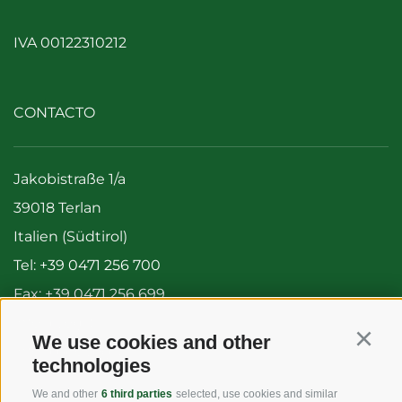
IVA 00122310212
CONTACTO
Jakobistraße 1/a
39018 Terlan
Italien (Südtirol)
Tel:
+39 0471 256 700
Fax: +39 0471 256 699
info@vog.it
We use cookies and other
Continu
info@pec.vog.it
technologies
We and other
6 third parties
selected, use cookies and similar