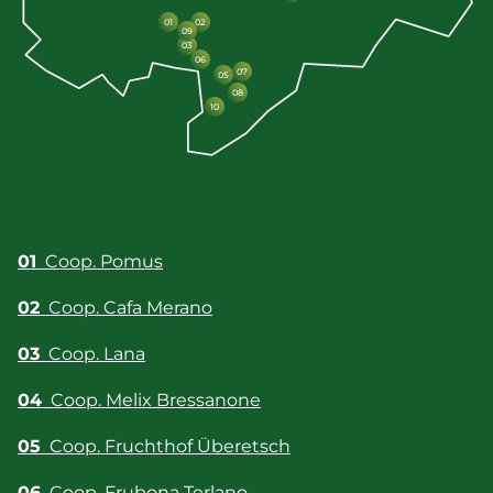
01
02
09
03
06
07
05
08
10
01
Coop. Pomus
02
Coop. Cafa Merano
03
Coop. Lana
04
Coop. Melix Bressanone
05
Coop. Fruchthof Überetsch
06
Coop. Frubona Terlano