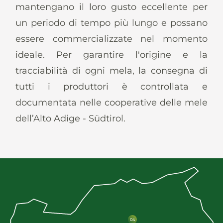
News
mantengano il loro gusto eccellente per
un periodo di tempo più lungo e possano
essere commercializzate nel momento
ideale. Per garantire l'origine e la
tracciabilità di ogni mela, la consegna di
It
De
En
Es
tutti i produttori è controllata e
documentata nelle cooperative delle mele
dell’Alto Adige - Südtirol.
04