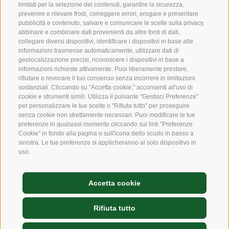
limitati per la selezione dei contenuti, garantire la sicurezza,
prevenire e rilevare frodi, correggere errori, erogare e presentare
Codice etico
pubblicità e contenuto, salvare e comunicare le scelte sulla privacy,
abbinare e combinare dati provenienti da altre fonti di dati,
Modello organizzativo
collegare diversi dispositivi, identificare i dispositivi in base alle
informazioni trasmesse automaticamente, utilizzare dati di
Whistleblowing
geolocalizzazione precisi, riconoscere i dispositivi in base a
informazioni richieste attivamente. Puoi liberamente prestare,
rifiutare o revocare il tuo consenso senza incorrere in limitazioni
sostanziali. Cliccando su "Accetta cookie," acconsenti all'uso di
SOCIAL MEDIA
cookie e strumenti simili. Utilizza il pulsante "Gestisci Preferenze"
per personalizzare le tue scelte o "Rifiuta tutto" per proseguire
senza cookie non strettamente necessari. Puoi modificare le tue
preferenze in qualsiasi momento cliccando sul link "Preferenze
LinkedIn
Cookie" in fondo alla pagina o sull'icona dello scudo in basso a
sinistra. Le tue preferenze si applicheranno al solo dispositivo in
uso.
Credits
Accetta cookie
Mappa del sito
Cookie Policy
Rifiuta tutto
Privacy
Preferenze Cookies