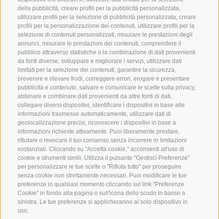
Origine
della pubblicità, creare profili per la pubblicità personalizzata,
utilizzare profili per la selezione di pubblicità personalizzata, creare
Expertise
profili per la personalizzazione dei contenuti, utilizzare profili per la
selezione di contenuti personalizzati, misurare le prestazioni degli
annunci, misurare le prestazioni dei contenuti, comprendere il
Sostensibilità
pubblico attraverso statistiche o la combinazione di dati provenienti
da fonti diverse, sviluppare e migliorare i servizi, utilizzare dati
Prodotti e Marchi
limitati per la selezione dei contenuti, garantire la sicurezza,
prevenire e rilevare frodi, correggere errori, erogare e presentare
Codice etico
pubblicità e contenuto, salvare e comunicare le scelte sulla privacy,
abbinare e combinare dati provenienti da altre fonti di dati,
Modello organizzativo
collegare diversi dispositivi, identificare i dispositivi in base alle
informazioni trasmesse automaticamente, utilizzare dati di
Whistleblowing
geolocalizzazione precisi, riconoscere i dispositivi in base a
informazioni richieste attivamente. Puoi liberamente prestare,
rifiutare o revocare il tuo consenso senza incorrere in limitazioni
sostanziali. Cliccando su "Accetta cookie," acconsenti all'uso di
SOCIAL MEDIA
cookie e strumenti simili. Utilizza il pulsante "Gestisci Preferenze"
per personalizzare le tue scelte o "Rifiuta tutto" per proseguire
senza cookie non strettamente necessari. Puoi modificare le tue
preferenze in qualsiasi momento cliccando sul link "Preferenze
LinkedIn
Cookie" in fondo alla pagina o sull'icona dello scudo in basso a
sinistra. Le tue preferenze si applicheranno al solo dispositivo in
uso.