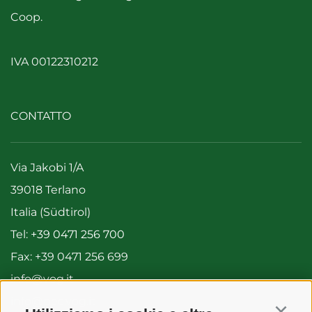
News
Coop.
IVA 00122310212
It
De
En
Es
CONTATTO
Via Jakobi 1/A
39018 Terlano
Italia (Südtirol)
Tel:
+39 0471 256 700
Fax: +39 0471 256 699
info@vog.it
info@pec.vog.it