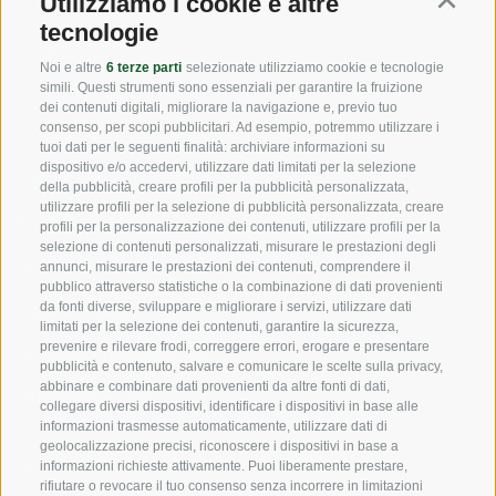
Utilizziamo i cookie e altre
Continu
tecnologie
LINK UTILI
Noi e altre
6 terze parti
selezionate utilizziamo cookie e tecnologie
simili. Questi strumenti sono essenziali per garantire la fruizione
dei contenuti digitali, migliorare la navigazione e, previo tuo
consenso, per scopi pubblicitari. Ad esempio, potremmo utilizzare i
Origine
tuoi dati per le seguenti finalità: archiviare informazioni su
dispositivo e/o accedervi, utilizzare dati limitati per la selezione
Expertise
della pubblicità, creare profili per la pubblicità personalizzata,
utilizzare profili per la selezione di pubblicità personalizzata, creare
Sostensibilità
profili per la personalizzazione dei contenuti, utilizzare profili per la
selezione di contenuti personalizzati, misurare le prestazioni degli
Prodotti e Marchi
annunci, misurare le prestazioni dei contenuti, comprendere il
pubblico attraverso statistiche o la combinazione di dati provenienti
da fonti diverse, sviluppare e migliorare i servizi, utilizzare dati
Codice etico
limitati per la selezione dei contenuti, garantire la sicurezza,
prevenire e rilevare frodi, correggere errori, erogare e presentare
Modello organizzativo
pubblicità e contenuto, salvare e comunicare le scelte sulla privacy,
abbinare e combinare dati provenienti da altre fonti di dati,
Whistleblowing
collegare diversi dispositivi, identificare i dispositivi in base alle
informazioni trasmesse automaticamente, utilizzare dati di
geolocalizzazione precisi, riconoscere i dispositivi in base a
SOCIAL MEDIA
informazioni richieste attivamente. Puoi liberamente prestare,
rifiutare o revocare il tuo consenso senza incorrere in limitazioni