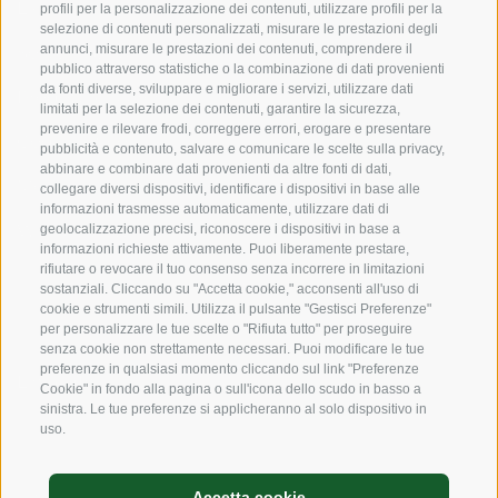
Expertise
profili per la personalizzazione dei contenuti, utilizzare profili per la
selezione di contenuti personalizzati, misurare le prestazioni degli
annunci, misurare le prestazioni dei contenuti, comprendere il
Sostensibilità
pubblico attraverso statistiche o la combinazione di dati provenienti
da fonti diverse, sviluppare e migliorare i servizi, utilizzare dati
Prodotti e Marchi
limitati per la selezione dei contenuti, garantire la sicurezza,
prevenire e rilevare frodi, correggere errori, erogare e presentare
Codice etico
pubblicità e contenuto, salvare e comunicare le scelte sulla privacy,
abbinare e combinare dati provenienti da altre fonti di dati,
Modello organizzativo
collegare diversi dispositivi, identificare i dispositivi in base alle
informazioni trasmesse automaticamente, utilizzare dati di
Whistleblowing
geolocalizzazione precisi, riconoscere i dispositivi in base a
informazioni richieste attivamente. Puoi liberamente prestare,
rifiutare o revocare il tuo consenso senza incorrere in limitazioni
sostanziali. Cliccando su "Accetta cookie," acconsenti all'uso di
SOCIAL MEDIA
cookie e strumenti simili. Utilizza il pulsante "Gestisci Preferenze"
per personalizzare le tue scelte o "Rifiuta tutto" per proseguire
senza cookie non strettamente necessari. Puoi modificare le tue
preferenze in qualsiasi momento cliccando sul link "Preferenze
LinkedIn
Cookie" in fondo alla pagina o sull'icona dello scudo in basso a
sinistra. Le tue preferenze si applicheranno al solo dispositivo in
uso.
Credits
Accetta cookie