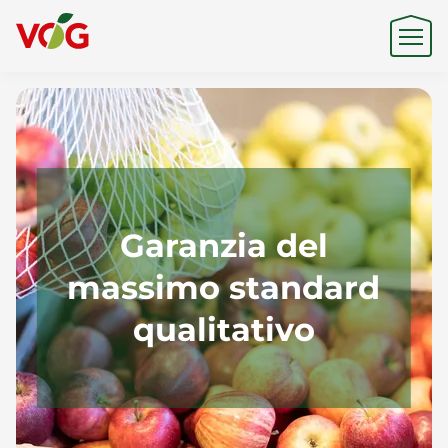
Origine
Expertise
Garanzia del
massimo standard
Sostenibilità
qualitativo
Prodotti e Marchi