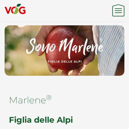
Origine
Expertise
Sostenibilità
®
Marlene
Prodotti e Marchi
Figlia delle Alpi