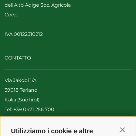
dell'Alto Adige Soc. Agricola
Coop.
IVA 00122310212
CONTATTO
Via Jakobi 1/A
39018 Terlano
Italia (Südtirol)
Tel:
+39 0471 256 700
Fax: +39 0471 256 699
info@vog.it
Utilizziamo i cookie e altre
Continu