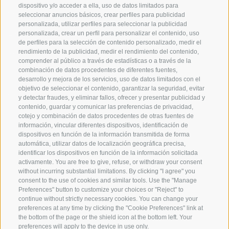
dispositivo y/o acceder a ella, uso de datos limitados para
Origen
seleccionar anuncios básicos, crear perfiles para publicidad
personalizada, utilizar perfiles para seleccionar la publicidad
Experiencia
personalizada, crear un perfil para personalizar el contenido, uso
de perfiles para la selección de contenido personalizado, medir el
rendimiento de la publicidad, medir el rendimiento del contenido,
Sostenibilidad
comprender al público a través de estadísticas o a través de la
combinación de datos procedentes de diferentes fuentes,
Productos y Marcas
desarrollo y mejora de los servicios, uso de datos limitados con el
objetivo de seleccionar el contenido, garantizar la seguridad, evitar
Código etico
y detectar fraudes, y eliminar fallos, ofrecer y presentar publicidad y
contenido, guardar y comunicar las preferencias de privacidad,
Modelo de organización
cotejo y combinación de datos procedentes de otras fuentes de
información, vincular diferentes dispositivos, identificación de
Whistleblowing
dispositivos en función de la información transmitida de forma
automática, utilizar datos de localización geográfica precisa,
identificar los dispositivos en función de la información solicitada
activamente. You are free to give, refuse, or withdraw your consent
SOCIAL MEDIA
without incurring substantial limitations. By clicking "I agree" you
consent to the use of cookies and similar tools. Use the "Manage
Preferences" button to customize your choices or "Reject" to
continue without strictly necessary cookies. You can change your
LinkedIn
preferences at any time by clicking the "Cookie Preferences" link at
the bottom of the page or the shield icon at the bottom left. Your
preferences will apply to the device in use only.