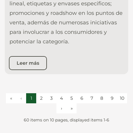
lineal, etiquetas y envases especificos;
promociones y roadshow en los puntos de
venta, además de numerosas iniciativas
para involucrar a los consumidores y
potenciar la categoría.
Leer más
«
‹
1
2
3
4
5
6
7
8
9
10
›
»
60 items on 10 pages, displayed items 1-6