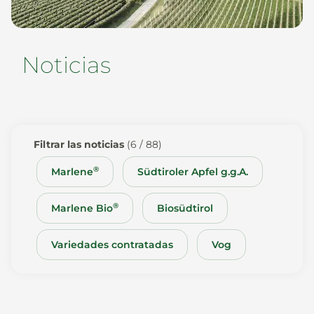
Noticias
Noticias
Es
De
It
En
Filtrar las noticias
(6 / 88)
®
Marlene
Südtiroler Apfel g.g.A.
®
Marlene Bio
Biosüdtirol
Variedades contratadas
Vog