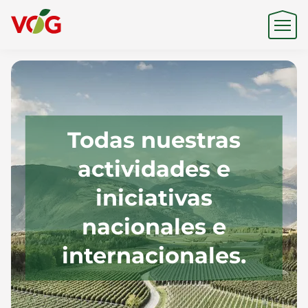
Origen
Todas nuestras
Experiencia
actividades e
iniciativas
Sostenibilidad
nacionales e
internacionales.
Productos y Marcas