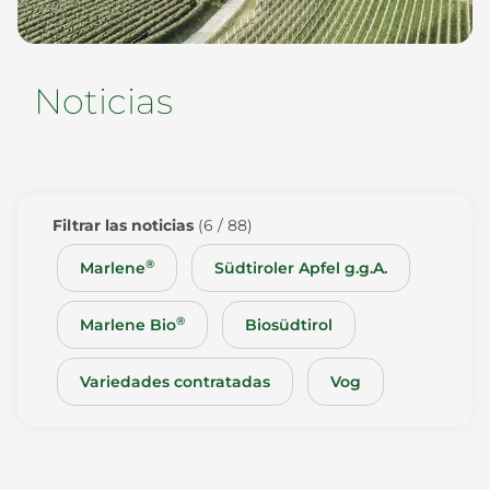
Noticias
Noticias
Es
De
It
En
Filtrar las noticias
(6 / 88)
®
Marlene
Südtiroler Apfel g.g.A.
®
Marlene Bio
Biosüdtirol
Variedades contratadas
Vog