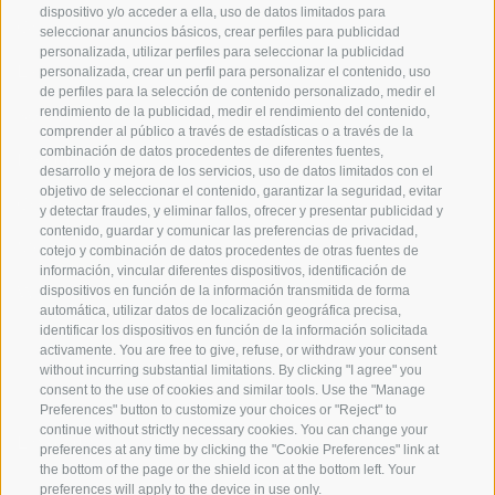
dispositivo y/o acceder a ella, uso de datos limitados para
Origen
seleccionar anuncios básicos, crear perfiles para publicidad
personalizada, utilizar perfiles para seleccionar la publicidad
Experiencia
personalizada, crear un perfil para personalizar el contenido, uso
de perfiles para la selección de contenido personalizado, medir el
rendimiento de la publicidad, medir el rendimiento del contenido,
Sostenibilidad
comprender al público a través de estadísticas o a través de la
combinación de datos procedentes de diferentes fuentes,
Productos y Marcas
desarrollo y mejora de los servicios, uso de datos limitados con el
objetivo de seleccionar el contenido, garantizar la seguridad, evitar
Código etico
y detectar fraudes, y eliminar fallos, ofrecer y presentar publicidad y
contenido, guardar y comunicar las preferencias de privacidad,
Modelo de organización
cotejo y combinación de datos procedentes de otras fuentes de
información, vincular diferentes dispositivos, identificación de
Whistleblowing
dispositivos en función de la información transmitida de forma
automática, utilizar datos de localización geográfica precisa,
identificar los dispositivos en función de la información solicitada
activamente. You are free to give, refuse, or withdraw your consent
SOCIAL MEDIA
without incurring substantial limitations. By clicking "I agree" you
consent to the use of cookies and similar tools. Use the "Manage
Preferences" button to customize your choices or "Reject" to
continue without strictly necessary cookies. You can change your
LinkedIn
preferences at any time by clicking the "Cookie Preferences" link at
the bottom of the page or the shield icon at the bottom left. Your
preferences will apply to the device in use only.