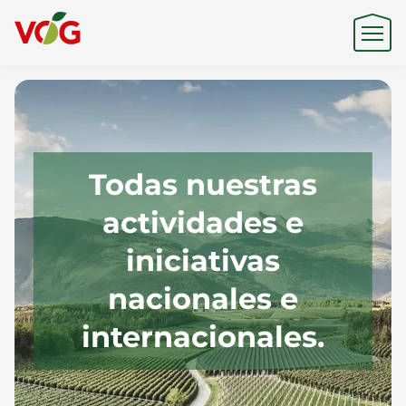
Origen
Todas nuestras
Experiencia
actividades e
iniciativas
Sostenibilidad
nacionales e
internacionales.
Productos y Marcas