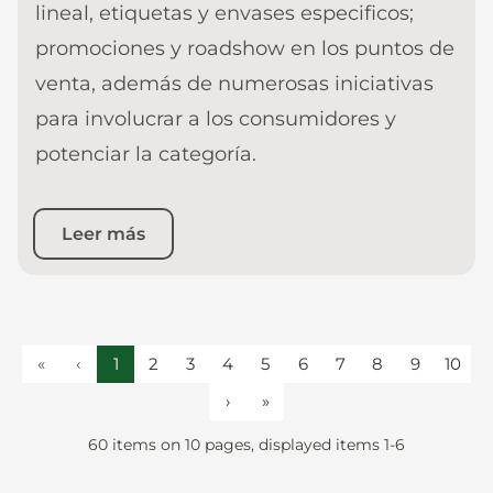
lineal, etiquetas y envases especificos;
promociones y roadshow en los puntos de
venta, además de numerosas iniciativas
para involucrar a los consumidores y
potenciar la categoría.
Leer más
«
‹
1
2
3
4
5
6
7
8
9
10
›
»
60 items on 10 pages, displayed items 1-6