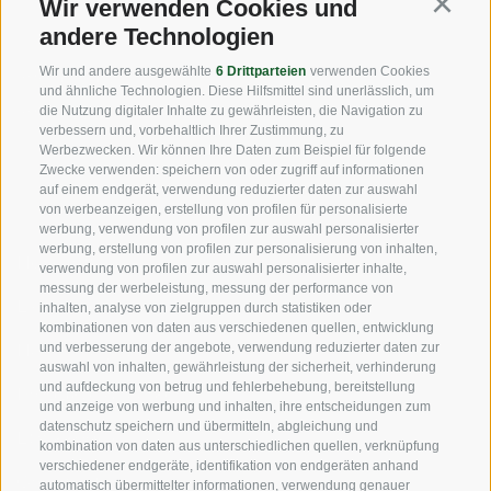
Wir verwenden Cookies und
Tel:
+39 0471 256 700
Continu
andere Technologien
Fax: +39 0471 256 699
Wir und andere ausgewählte
6 Drittparteien
verwenden Cookies
info@vog.it
und ähnliche Technologien. Diese Hilfsmittel sind unerlässlich, um
info@pec.vog.it
die Nutzung digitaler Inhalte zu gewährleisten, die Navigation zu
verbessern und, vorbehaltlich Ihrer Zustimmung, zu
Werbezwecken. Wir können Ihre Daten zum Beispiel für folgende
Zwecke verwenden: speichern von oder zugriff auf informationen
NÜTZLICHE LINKS
auf einem endgerät, verwendung reduzierter daten zur auswahl
von werbeanzeigen, erstellung von profilen für personalisierte
werbung, verwendung von profilen zur auswahl personalisierter
werbung, erstellung von profilen zur personalisierung von inhalten,
Herkunft
verwendung von profilen zur auswahl personalisierter inhalte,
messung der werbeleistung, messung der performance von
Expertise
inhalten, analyse von zielgruppen durch statistiken oder
kombinationen von daten aus verschiedenen quellen, entwicklung
Nachhaltigkeit
und verbesserung der angebote, verwendung reduzierter daten zur
auswahl von inhalten, gewährleistung der sicherheit, verhinderung
und aufdeckung von betrug und fehlerbehebung, bereitstellung
Produkte & Marken
und anzeige von werbung und inhalten, ihre entscheidungen zum
datenschutz speichern und übermitteln, abgleichung und
Ethikkodex
kombination von daten aus unterschiedlichen quellen, verknüpfung
verschiedener endgeräte, identifikation von endgeräten anhand
Organisationsmodell
automatisch übermittelter informationen, verwendung genauer