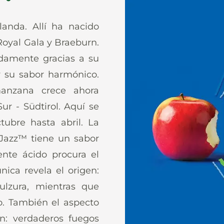
anda. Allí ha nacido
oyal Gala y Braeburn.
damente gracias a su
 y su sabor harmónico.
anzana crece ahora
ur - Südtirol. Aquí se
ubre hasta abril. La
. Jazz™ tiene un sabor
ente ácido procura el
nica revela el origen:
ulzura, mientras que
o. También el aspecto
n: verdaderos fuegos