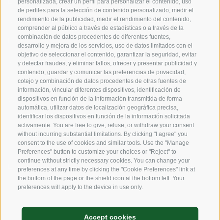
Experiencia
personalizada, crear un perfil para personalizar el contenido, uso
de perfiles para la selección de contenido personalizado, medir el
rendimiento de la publicidad, medir el rendimiento del contenido,
Sostenibilidad
comprender al público a través de estadísticas o a través de la
combinación de datos procedentes de diferentes fuentes,
Productos y Marcas
desarrollo y mejora de los servicios, uso de datos limitados con el
objetivo de seleccionar el contenido, garantizar la seguridad, evitar
Código etico
y detectar fraudes, y eliminar fallos, ofrecer y presentar publicidad y
contenido, guardar y comunicar las preferencias de privacidad,
Modelo de organización
cotejo y combinación de datos procedentes de otras fuentes de
información, vincular diferentes dispositivos, identificación de
Whistleblowing
dispositivos en función de la información transmitida de forma
automática, utilizar datos de localización geográfica precisa,
identificar los dispositivos en función de la información solicitada
activamente. You are free to give, refuse, or withdraw your consent
SOCIAL MEDIA
without incurring substantial limitations. By clicking "I agree" you
consent to the use of cookies and similar tools. Use the "Manage
Preferences" button to customize your choices or "Reject" to
continue without strictly necessary cookies. You can change your
LinkedIn
preferences at any time by clicking the "Cookie Preferences" link at
the bottom of the page or the shield icon at the bottom left. Your
preferences will apply to the device in use only.
Créditos
Accept cookies