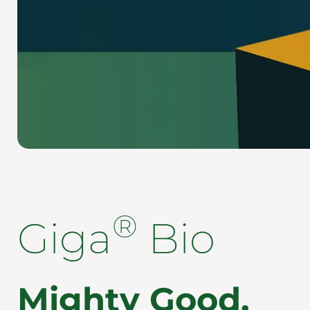
®
Giga
Bio
Mighty Good.