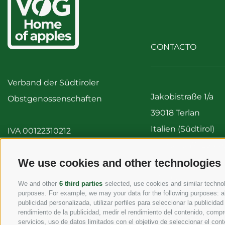
CONTACTO
Verband der Südtiroler
Jakobistraße 1/a
Obstgenossenschaften
39018 Terlan
Italien (Südtirol)
IVA 00122310212
Tel:
+39 0471 256 7
Fax: +39 0471 256 
We use cookies and other technologies
info@vog.it
We and other
6 third parties
selected, use cookies and similar technolo
info@pec.vog.it
purposes. For example, we may your data for the following purposes: al
publicidad personalizada, utilizar perfiles para seleccionar la publicida
rendimiento de la publicidad, medir el rendimiento del contenido, compr
servicios, uso de datos limitados con el objetivo de seleccionar el cont