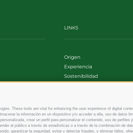
LINKS
Origen
Experiencia
Sostenibilidad
00
Productos y Marcas
699
Código etico
Modelo de organización
gies. These tools are vital for enhancing the user experience of digital conten
Whistleblowing
macenar la información en un dispositivo y/o acceder a ella, uso de datos lim
d personalizada, crear un perfil para personalizar el contenido, uso de perfiles
ender al público a través de estadísticas o a través de la combinación de dat
enido, garantizar la seguridad, evitar y detectar fraudes, y eliminar fallos, of