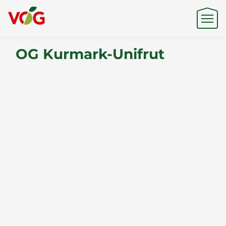
OG Kurmark-Unifrut
Herkunft
Expertise
Nachhaltigkeit
Produkte & Marken