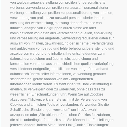
von werbeanzeigen, erstellung von profilen für personalisierte
werbung, verwendung von profilen zur auswahl personalisierter
Herkunft
werbung, erstellung von profilen zur personalisierung von inhalten,
verwendung von profilen zur auswahl personalisierter inhalte,
Expertise
messung der werbeleistung, messung der performance von
inhalten, analyse von zielgruppen durch statistiken oder
kombinationen von daten aus verschiedenen quellen, entwicklung
Nachhaltigkeit
und verbesserung der angebote, verwendung reduzierter daten zur
auswahl von inhalten, gewährleistung der sicherheit, verhinderung
Produkte & Marken
und aufdeckung von betrug und fehlerbehebung, bereitstellung und
anzeige von werbung und inhalten, ihre entscheidungen zum
Ethikkodex
datenschutz speichern und übermitteln, abgleichung und
kombination von daten aus unterschiedlichen quellen, verknüpfung
Organisationsmodell
verschiedener endgeräte, identifikation von endgeräten anhand
automatisch übermittelter informationen, verwendung genauer
standortdaten, geräte anhand von aktiv angeforderten
Whistleblowing
informationen identifizieren. Es steht Ihnen frei, Ihre Zustimmung zu
erteilen, zu verweigern oder zu widerrufen, ohne dass dies zu
wesentlichen Einschränkungen führt. Wenn Sie auf „Cookies
SOCIAL MEDIA
akzeptieren" klicken, erklären Sie sich mit der Verwendung von
Cookies und ähnlichen Tools einverstanden. Verwenden Sie die
Schaltfläche „Einstellungen verwalten", um Ihre Auswahl
anzupassen oder „Alle ablehnen", um ohne Cookies fortzufahren,
LinkedIn
die nicht unbedingt erforderlich sind. Sie können Ihre Einstellungen
jederzeit ändern, indem Sie auf den Link „Cookie-Einstellungen"