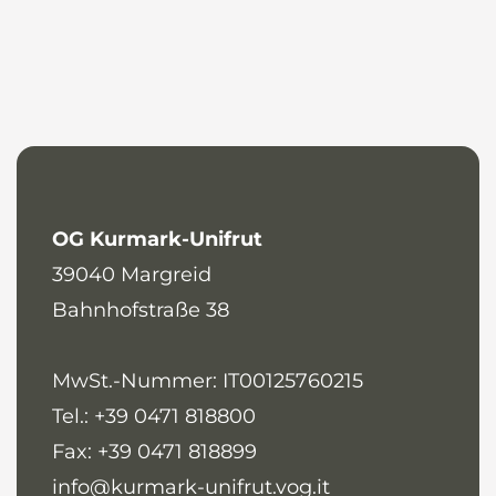
News
De
It
En
Es
OG Kurmark-Unifrut
39040
Margreid
Bahnhofstraße 38
MwSt.-Nummer: IT00125760215
Tel.: +39 0471 818800
Fax: +39 0471 818899
info@kurmark-unifrut.vog.it