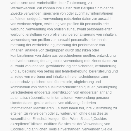
verbessern und, vorbehaltlich Ihrer Zustimmung, zu
Werbezwecken. Wir können Ihre Daten zum Beispiel für folgende
NÜTZLICHE LINKS
Zwecke verwenden: speichern von oder zugriff auf informationen
auf einem endgerät, verwendung reduzierter daten zur auswahl
von werbeanzeigen, erstellung von profilen für personalisierte
werbung, verwendung von profilen zur auswahl personalisierter
Herkunft
werbung, erstellung von profilen zur personalisierung von inhalten,
verwendung von profilen zur auswahl personalisierter inhalte,
Expertise
messung der werbeleistung, messung der performance von
inhalten, analyse von zielgruppen durch statistiken oder
kombinationen von daten aus verschiedenen quellen, entwicklung
Nachhaltigkeit
und verbesserung der angebote, verwendung reduzierter daten zur
auswahl von inhalten, gewährleistung der sicherheit, verhinderung
Produkte & Marken
und aufdeckung von betrug und fehlerbehebung, bereitstellung und
anzeige von werbung und inhalten, ihre entscheidungen zum
Ethikkodex
datenschutz speichern und übermitteln, abgleichung und
kombination von daten aus unterschiedlichen quellen, verknüpfung
Organisationsmodell
verschiedener endgeräte, identifikation von endgeräten anhand
automatisch übermittelter informationen, verwendung genauer
standortdaten, geräte anhand von aktiv angeforderten
Whistleblowing
informationen identifizieren. Es steht Ihnen frei, Ihre Zustimmung zu
erteilen, zu verweigern oder zu widerrufen, ohne dass dies zu
wesentlichen Einschränkungen führt. Wenn Sie auf „Cookies
SOCIAL MEDIA
akzeptieren" klicken, erklären Sie sich mit der Verwendung von
Cookies und ähnlichen Tools einverstanden. Verwenden Sie die