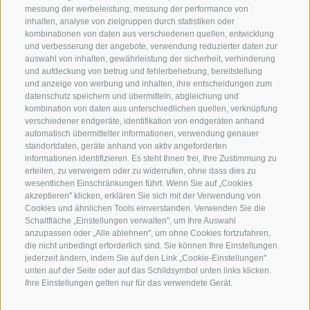
messung der werbeleistung, messung der performance von
Expertise
inhalten, analyse von zielgruppen durch statistiken oder
kombinationen von daten aus verschiedenen quellen, entwicklung
und verbesserung der angebote, verwendung reduzierter daten zur
Nachhaltigkeit
auswahl von inhalten, gewährleistung der sicherheit, verhinderung
und aufdeckung von betrug und fehlerbehebung, bereitstellung
Produkte & Marken
und anzeige von werbung und inhalten, ihre entscheidungen zum
datenschutz speichern und übermitteln, abgleichung und
Ethikkodex
kombination von daten aus unterschiedlichen quellen, verknüpfung
verschiedener endgeräte, identifikation von endgeräten anhand
Organisationsmodell
automatisch übermittelter informationen, verwendung genauer
standortdaten, geräte anhand von aktiv angeforderten
Whistleblowing
informationen identifizieren. Es steht Ihnen frei, Ihre Zustimmung zu
erteilen, zu verweigern oder zu widerrufen, ohne dass dies zu
wesentlichen Einschränkungen führt. Wenn Sie auf „Cookies
akzeptieren" klicken, erklären Sie sich mit der Verwendung von
SOCIAL MEDIA
Cookies und ähnlichen Tools einverstanden. Verwenden Sie die
Schaltfläche „Einstellungen verwalten", um Ihre Auswahl
anzupassen oder „Alle ablehnen", um ohne Cookies fortzufahren,
die nicht unbedingt erforderlich sind. Sie können Ihre Einstellungen
LinkedIn
jederzeit ändern, indem Sie auf den Link „Cookie-Einstellungen"
unten auf der Seite oder auf das Schildsymbol unten links klicken.
Ihre Einstellungen gelten nur für das verwendete Gerät.