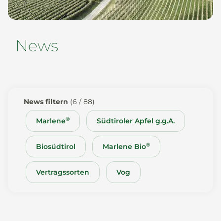
News
News
De
It
En
Es
News filtern
(6 / 88)
®
Marlene
Südtiroler Apfel g.g.A.
®
Biosüdtirol
Marlene Bio
Vertragssorten
Vog