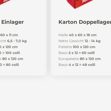
 Einlager
Karton Doppellage
 60 x 11 cm
Maße
40 x 60 x 18 cm
icht
6,5 - 7,0 kg
Netto Gewicht
12 - 14 kg
0 x 120 cm
Pallette
100 x 120 cm
0 = 100 colli
Basis
5 x 12 = 60 colli
e
80 x 120 cm
Europalette
80 x 120 cm
0 = 80 colli
Basis
4 x 12 = 48 colli