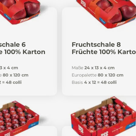
schale 6
Fruchtschale 8
e 100% Karton
Früchte 100% Kart
13 x 4 cm
Maße
24 x 13 x 4 cm
e
80 x 120 cm
Europalette
80 x 120 cm
2 = 48 colli
Basis
4 x 12 = 48 colli