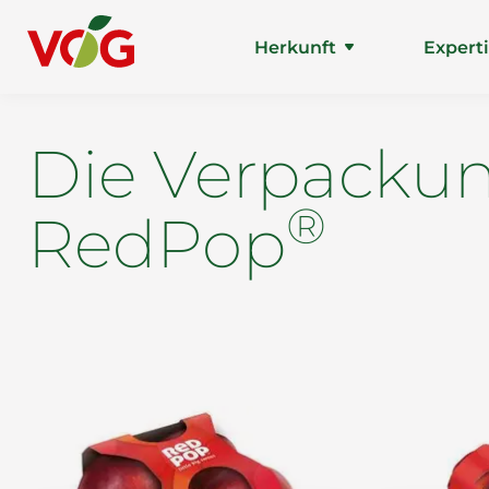
Herkunft
Expert
Die Verpackun
®
RedPop