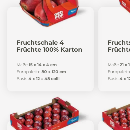
Fruchtschale 4
Frucht
Früchte 100% Karton
Frücht
Maße
15 x 14 x 4 cm
Maße
21 x 
Europalette
80 x 120 cm
Europalett
Basis
4 x 12 = 48 colli
Basis
4 x 1