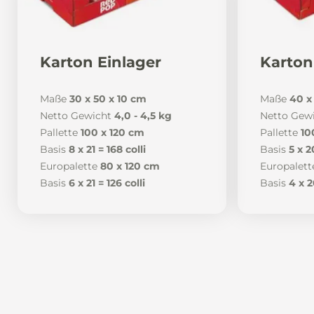
Karton Einlager
Karton
Maße
30 x 50 x 10 cm
Maße
40 x
Netto Gewicht
4,0 - 4,5 kg
Netto Gew
Pallette
100 x 120 cm
Pallette
10
Basis
8 x 21 = 168 colli
Basis
5 x 2
Europalette
80 x 120 cm
Europalett
Basis
6 x 21 = 126 colli
Basis
4 x 2