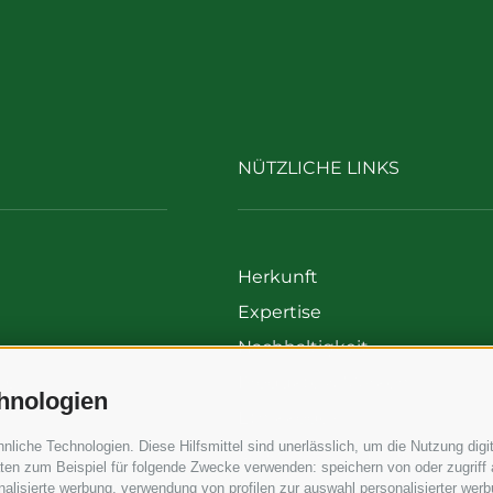
NÜTZLICHE LINKS
Herkunft
Expertise
Nachhaltigkeit
00
Produkte & Marken
hnologien
699
Ethikkodex
iche Technologien. Diese Hilfsmittel sind unerlässlich, um die Nutzung digit
Organisationsmodell
en zum Beispiel für folgende Zwecke verwenden: speichern von oder zugriff 
Whistleblowing
alisierte werbung, verwendung von profilen zur auswahl personalisierter werbun