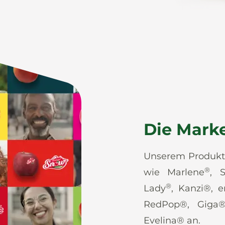
Die Mark
Unserem Produktp
®
wie Marlene
, S
®
Lady
, Kanzi®, 
RedPop®, Giga
Evelina® an.