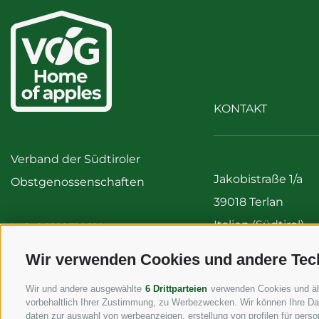
KONTAKT
Verband der Südtiroler
Jakobistraße 1/a
Obstgenossenschaften
39018 Terlan
Italien (Südtirol)
UID 00122310212
Tel:
+39 0471 256 7
Wir verwenden Cookies und andere Tec
Fax: +39 0471 256 
Wir und andere ausgewählte
6 Drittparteien
verwenden Cookies und ähnl
info@vog.it
vorbehaltlich Ihrer Zustimmung, zu Werbezwecken. Wir können Ihre Dat
info@pec.vog.it
daten zur auswahl von werbeanzeigen, erstellung von profilen für person