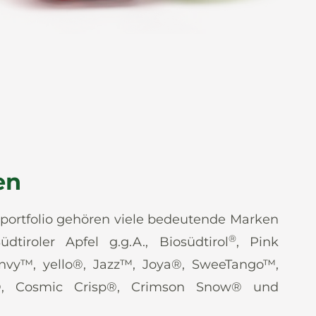
en
ortfolio gehören viele bedeutende Marken
®
üdtiroler Apfel g.g.A., Biosüdtirol
, Pink
envy™, yello®, Jazz™, Joya®, SweeTango™,
®, Cosmic Crisp®, Crimson Snow® und