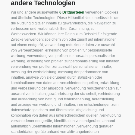
andere Technologien
Fax: +39 0471 256 699
Wir und andere ausgewählte
6 Drittparteien
verwenden Cookies
info@vog.it
und ähnliche Technologien. Diese Hilfsmittel sind unerlässlich, um
die Nutzung digitaler Inhalte zu gewährleisten, die Navigation zu
info@pec.vog.it
verbessern und, vorbehaltlich Ihrer Zustimmung, zu
Werbezwecken. Wir können Ihre Daten zum Beispiel für folgende
Zwecke verwenden: speichern von oder zugriff auf informationen
NÜTZLICHE LINKS
auf einem endgerät, verwendung reduzierter daten zur auswahl
von werbeanzeigen, erstellung von profilen für personalisierte
werbung, verwendung von profilen zur auswahl personalisierter
werbung, erstellung von profilen zur personalisierung von inhalten,
Herkunft
verwendung von profilen zur auswahl personalisierter inhalte,
messung der werbeleistung, messung der performance von
Expertise
inhalten, analyse von zielgruppen durch statistiken oder
kombinationen von daten aus verschiedenen quellen, entwicklung
und verbesserung der angebote, verwendung reduzierter daten zur
Nachhaltigkeit
auswahl von inhalten, gewährleistung der sicherheit, verhinderung
und aufdeckung von betrug und fehlerbehebung, bereitstellung
Produkte & Marken
und anzeige von werbung und inhalten, ihre entscheidungen zum
datenschutz speichern und übermitteln, abgleichung und
Ethikkodex
kombination von daten aus unterschiedlichen quellen, verknüpfung
verschiedener endgeräte, identifikation von endgeräten anhand
Organisationsmodell
automatisch übermittelter informationen, verwendung genauer
standortdaten, geräte anhand von aktiv angeforderten