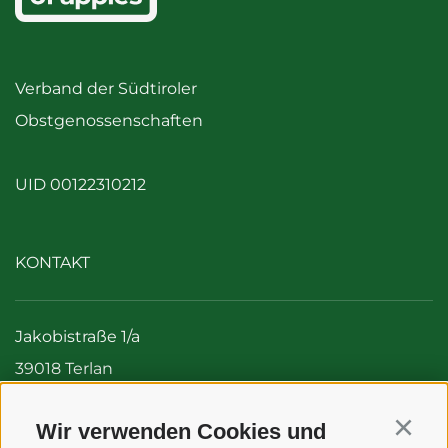
Verband der Südtiroler
Obstgenossenschaften
UID 00122310212
KONTAKT
Jakobistraße 1/a
39018 Terlan
Italien (Südtirol)
Wir verwenden Cookies und
Tel:
+39 0471 256 700
Continu