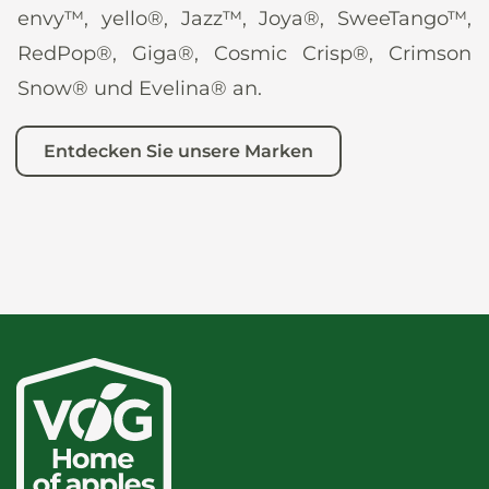
envy™, yello®, Jazz™, Joya®, SweeTango™,
RedPop®, Giga®, Cosmic Crisp®, Crimson
Snow® und Evelina® an.
Entdecken Sie unsere Marken