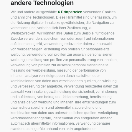
andere Technologien
Fax: +39 0471 256 699
Wir und andere ausgewählte
6 Drittparteien
verwenden Cookies
info@vog.it
und ähnliche Technologien. Diese Hilfsmittel sind unerlässlich, um
die Nutzung digitaler Inhalte zu gewährleisten, die Navigation zu
info@pec.vog.it
verbessern und, vorbehaltlich Ihrer Zustimmung, zu
Werbezwecken. Wir können Ihre Daten zum Beispiel für folgende
Zwecke verwenden: speichern von oder zugriff auf informationen
NÜTZLICHE LINKS
auf einem endgerät, verwendung reduzierter daten zur auswahl
von werbeanzeigen, erstellung von profilen für personalisierte
werbung, verwendung von profilen zur auswahl personalisierter
werbung, erstellung von profilen zur personalisierung von inhalten,
Herkunft
verwendung von profilen zur auswahl personalisierter inhalte,
messung der werbeleistung, messung der performance von
Expertise
inhalten, analyse von zielgruppen durch statistiken oder
kombinationen von daten aus verschiedenen quellen, entwicklung
und verbesserung der angebote, verwendung reduzierter daten zur
Nachhaltigkeit
auswahl von inhalten, gewährleistung der sicherheit, verhinderung
und aufdeckung von betrug und fehlerbehebung, bereitstellung
Produkte & Marken
und anzeige von werbung und inhalten, ihre entscheidungen zum
datenschutz speichern und übermitteln, abgleichung und
Ethikkodex
kombination von daten aus unterschiedlichen quellen, verknüpfung
verschiedener endgeräte, identifikation von endgeräten anhand
Organisationsmodell
automatisch übermittelter informationen, verwendung genauer
standortdaten, geräte anhand von aktiv angeforderten