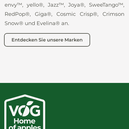
envy™, yello®, Jazz™, Joya®, SweeTango™,
RedPop®, Giga®, Cosmic Crisp®, Crimson
Snow® und Evelina® an.
Entdecken Sie unsere Marken