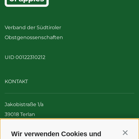
Verband der Südtiroler
Obstgenossenschaften
UID 00122310212
KONTAKT
Jakobistraße 1/a
39018 Terlan
Italien (Südtirol)
Wir verwenden Cookies und
Tel:
+39 0471 256 700
Continu