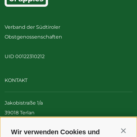
Verband der Südtiroler
Obstgenossenschaften
UID 00122310212
KONTAKT
Jakobistraße 1/a
39018 Terlan
Italien (Südtirol)
Wir verwenden Cookies und
Tel:
+39 0471 256 700
Continu