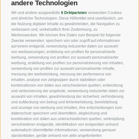
andere Technologien
Fax: +39 0471 256 699
Wir und andere ausgewählte
6 Drittparteien
verwenden Cookies
info@vog.it
und ähnliche Technologien. Diese Hilfsmittel sind unerlässlich, um
die Nutzung digitaler Inhalte zu gewährleisten, die Navigation zu
info@pec.vog.it
verbessern und, vorbehaltlich Ihrer Zustimmung, zu
Werbezwecken. Wir können Ihre Daten zum Beispiel für folgende
Zwecke verwenden: speichern von oder zugriff auf informationen
NÜTZLICHE LINKS
auf einem endgerät, verwendung reduzierter daten zur auswahl
von werbeanzeigen, erstellung von profilen für personalisierte
werbung, verwendung von profilen zur auswahl personalisierter
werbung, erstellung von profilen zur personalisierung von inhalten,
Herkunft
verwendung von profilen zur auswahl personalisierter inhalte,
messung der werbeleistung, messung der performance von
Expertise
inhalten, analyse von zielgruppen durch statistiken oder
kombinationen von daten aus verschiedenen quellen, entwicklung
und verbesserung der angebote, verwendung reduzierter daten zur
Nachhaltigkeit
auswahl von inhalten, gewährleistung der sicherheit, verhinderung
und aufdeckung von betrug und fehlerbehebung, bereitstellung
Produkte & Marken
und anzeige von werbung und inhalten, ihre entscheidungen zum
datenschutz speichern und übermitteln, abgleichung und
Ethikkodex
kombination von daten aus unterschiedlichen quellen, verknüpfung
verschiedener endgeräte, identifikation von endgeräten anhand
Organisationsmodell
automatisch übermittelter informationen, verwendung genauer
standortdaten, geräte anhand von aktiv angeforderten