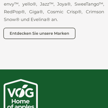
envy™, yello®, Jazz™, Joya®, SweeTango™,
RedPop®, Giga®, Cosmic Crisp®, Crimson
Snow® und Evelina® an.
Entdecken Sie unsere Marken