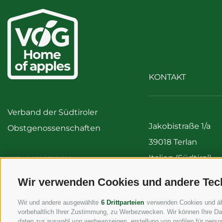
KONTAKT
Verband der Südtiroler
Jakobistraße 1/a
Obstgenossenschaften
39018 Terlan
Italien (Südtirol)
UID 00122310212
Tel:
+39 0471 256 7
Wir verwenden Cookies und andere Tec
Fax: +39 0471 256 
Wir und andere ausgewählte
6 Drittparteien
verwenden Cookies und ähnl
info@vog.it
vorbehaltlich Ihrer Zustimmung, zu Werbezwecken. Wir können Ihre Dat
info@pec.vog.it
daten zur auswahl von werbeanzeigen, erstellung von profilen für person