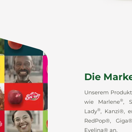
Die Mark
Unserem Produktp
®
wie Marlene
, S
®
Lady
, Kanzi®, 
RedPop®, Giga
Evelina® an.