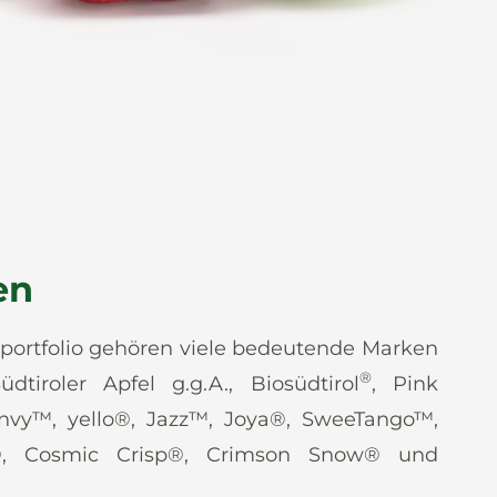
en
ortfolio gehören viele bedeutende Marken
®
üdtiroler Apfel g.g.A., Biosüdtirol
, Pink
envy™, yello®, Jazz™, Joya®, SweeTango™,
®, Cosmic Crisp®, Crimson Snow® und