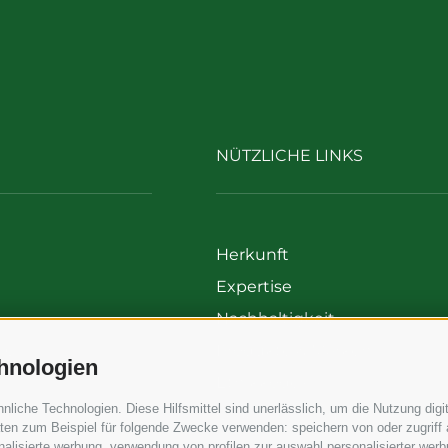
NÜTZLICHE LINKS
Herkunft
Expertise
Nachhaltigkeit
00
Produkte & Marken
hnologien
699
Ethikkodex
iche Technologien. Diese Hilfsmittel sind unerlässlich, um die Nutzung digit
Organisationsmodell
en zum Beispiel für folgende Zwecke verwenden: speichern von oder zugriff 
Whistleblowing
alisierte werbung, verwendung von profilen zur auswahl personalisierter werbun