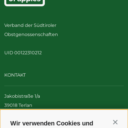
Verband der Südtiroler
Obstgenossenschaften
UID 00122310212
KONTAKT
Jakobistraße 1/a
39018 Terlan
Italien (Südtirol)
Wir verwenden Cookies und
Tel:
+39 0471 256 700
Continu