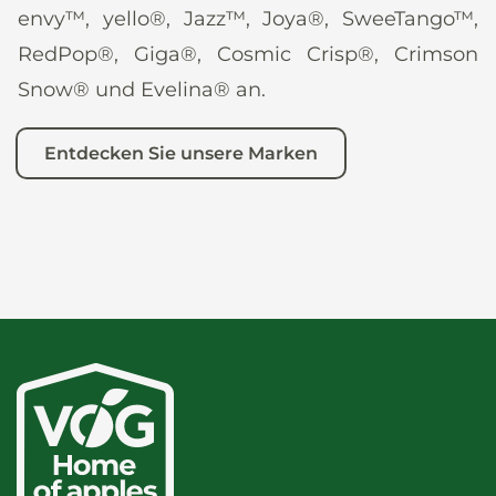
envy™, yello®, Jazz™, Joya®, SweeTango™,
RedPop®, Giga®, Cosmic Crisp®, Crimson
Snow® und Evelina® an.
Entdecken Sie unsere Marken