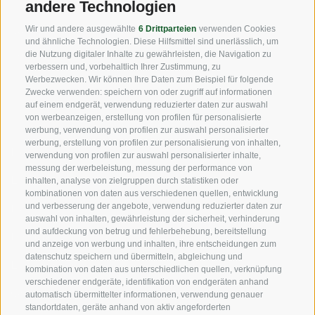
andere Technologien
Fax: +39 0471 256 699
Wir und andere ausgewählte
6 Drittparteien
verwenden Cookies
info@vog.it
und ähnliche Technologien. Diese Hilfsmittel sind unerlässlich, um
die Nutzung digitaler Inhalte zu gewährleisten, die Navigation zu
info@pec.vog.it
verbessern und, vorbehaltlich Ihrer Zustimmung, zu
Werbezwecken. Wir können Ihre Daten zum Beispiel für folgende
Zwecke verwenden: speichern von oder zugriff auf informationen
NÜTZLICHE LINKS
auf einem endgerät, verwendung reduzierter daten zur auswahl
von werbeanzeigen, erstellung von profilen für personalisierte
werbung, verwendung von profilen zur auswahl personalisierter
werbung, erstellung von profilen zur personalisierung von inhalten,
Herkunft
verwendung von profilen zur auswahl personalisierter inhalte,
messung der werbeleistung, messung der performance von
Expertise
inhalten, analyse von zielgruppen durch statistiken oder
kombinationen von daten aus verschiedenen quellen, entwicklung
und verbesserung der angebote, verwendung reduzierter daten zur
Nachhaltigkeit
auswahl von inhalten, gewährleistung der sicherheit, verhinderung
und aufdeckung von betrug und fehlerbehebung, bereitstellung
Produkte & Marken
und anzeige von werbung und inhalten, ihre entscheidungen zum
datenschutz speichern und übermitteln, abgleichung und
Ethikkodex
kombination von daten aus unterschiedlichen quellen, verknüpfung
verschiedener endgeräte, identifikation von endgeräten anhand
Organisationsmodell
automatisch übermittelter informationen, verwendung genauer
standortdaten, geräte anhand von aktiv angeforderten