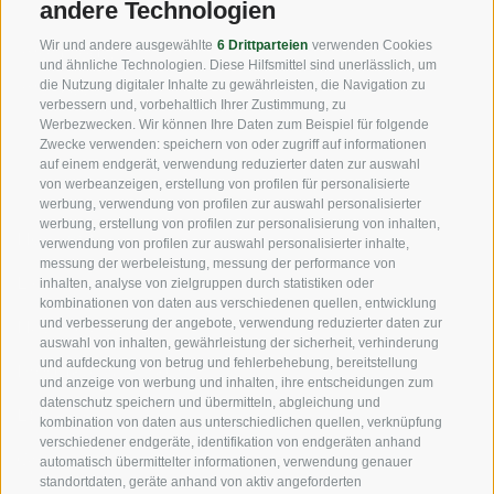
andere Technologien
Fax: +39 0471 256 699
Wir und andere ausgewählte
6 Drittparteien
verwenden Cookies
info@vog.it
und ähnliche Technologien. Diese Hilfsmittel sind unerlässlich, um
die Nutzung digitaler Inhalte zu gewährleisten, die Navigation zu
info@pec.vog.it
verbessern und, vorbehaltlich Ihrer Zustimmung, zu
Werbezwecken. Wir können Ihre Daten zum Beispiel für folgende
Zwecke verwenden: speichern von oder zugriff auf informationen
NÜTZLICHE LINKS
auf einem endgerät, verwendung reduzierter daten zur auswahl
von werbeanzeigen, erstellung von profilen für personalisierte
werbung, verwendung von profilen zur auswahl personalisierter
werbung, erstellung von profilen zur personalisierung von inhalten,
Herkunft
verwendung von profilen zur auswahl personalisierter inhalte,
messung der werbeleistung, messung der performance von
Expertise
inhalten, analyse von zielgruppen durch statistiken oder
kombinationen von daten aus verschiedenen quellen, entwicklung
und verbesserung der angebote, verwendung reduzierter daten zur
Nachhaltigkeit
auswahl von inhalten, gewährleistung der sicherheit, verhinderung
und aufdeckung von betrug und fehlerbehebung, bereitstellung
Produkte & Marken
und anzeige von werbung und inhalten, ihre entscheidungen zum
datenschutz speichern und übermitteln, abgleichung und
Ethikkodex
kombination von daten aus unterschiedlichen quellen, verknüpfung
verschiedener endgeräte, identifikation von endgeräten anhand
Organisationsmodell
automatisch übermittelter informationen, verwendung genauer
standortdaten, geräte anhand von aktiv angeforderten