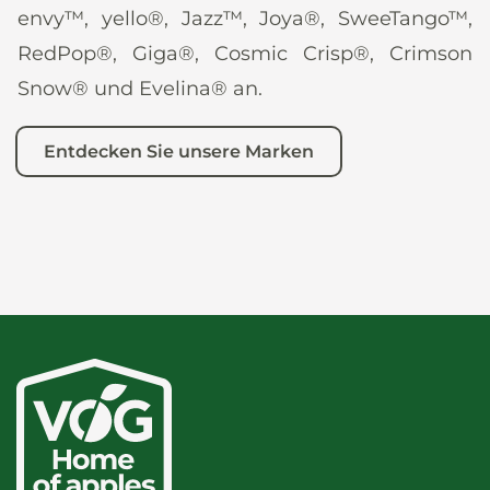
envy™, yello®, Jazz™, Joya®, SweeTango™,
RedPop®, Giga®, Cosmic Crisp®, Crimson
Snow® und Evelina® an.
Entdecken Sie unsere Marken