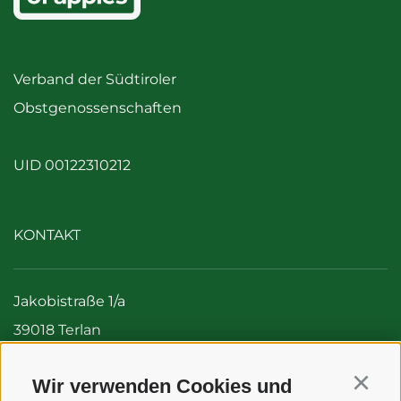
Verband der Südtiroler
Obstgenossenschaften
UID 00122310212
KONTAKT
Jakobistraße 1/a
39018 Terlan
Italien (Südtirol)
Wir verwenden Cookies und
Tel:
+39 0471 256 700
Continu