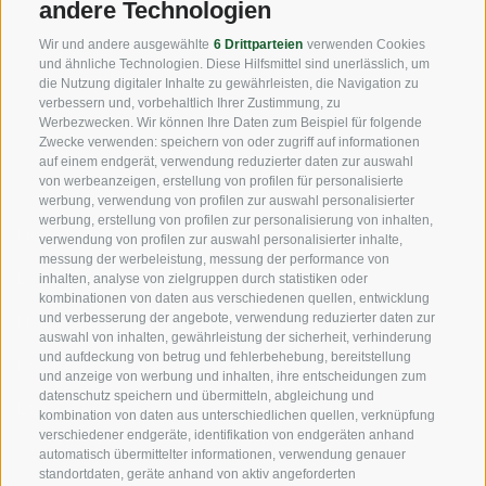
andere Technologien
Fax: +39 0471 256 699
Wir und andere ausgewählte
6 Drittparteien
verwenden Cookies
info@vog.it
und ähnliche Technologien. Diese Hilfsmittel sind unerlässlich, um
die Nutzung digitaler Inhalte zu gewährleisten, die Navigation zu
info@pec.vog.it
verbessern und, vorbehaltlich Ihrer Zustimmung, zu
Werbezwecken. Wir können Ihre Daten zum Beispiel für folgende
Zwecke verwenden: speichern von oder zugriff auf informationen
NÜTZLICHE LINKS
auf einem endgerät, verwendung reduzierter daten zur auswahl
von werbeanzeigen, erstellung von profilen für personalisierte
werbung, verwendung von profilen zur auswahl personalisierter
werbung, erstellung von profilen zur personalisierung von inhalten,
Herkunft
verwendung von profilen zur auswahl personalisierter inhalte,
messung der werbeleistung, messung der performance von
Expertise
inhalten, analyse von zielgruppen durch statistiken oder
kombinationen von daten aus verschiedenen quellen, entwicklung
und verbesserung der angebote, verwendung reduzierter daten zur
Nachhaltigkeit
auswahl von inhalten, gewährleistung der sicherheit, verhinderung
und aufdeckung von betrug und fehlerbehebung, bereitstellung
Produkte & Marken
und anzeige von werbung und inhalten, ihre entscheidungen zum
datenschutz speichern und übermitteln, abgleichung und
Ethikkodex
kombination von daten aus unterschiedlichen quellen, verknüpfung
verschiedener endgeräte, identifikation von endgeräten anhand
Organisationsmodell
automatisch übermittelter informationen, verwendung genauer
standortdaten, geräte anhand von aktiv angeforderten