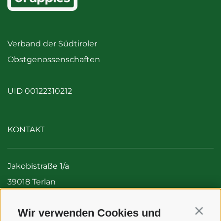
Verband der Südtiroler
Obstgenossenschaften
UID 00122310212
KONTAKT
Jakobistraße 1/a
39018 Terlan
Italien (Südtirol)
Wir verwenden Cookies und
Tel:
+39 0471 256 700
Continu