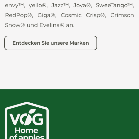
envy™, yello®, Jazz™, Joya®, SweeTango™,
RedPop®, Giga®, Cosmic Crisp®, Crimson
Snow® und Evelina® an.
Entdecken Sie unsere Marken