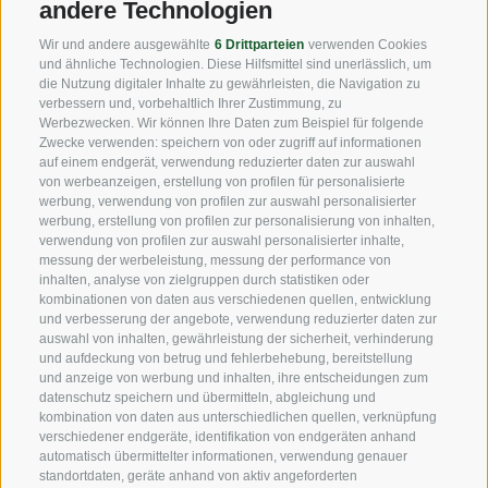
andere Technologien
Fax: +39 0471 256 699
Wir und andere ausgewählte
6 Drittparteien
verwenden Cookies
info@vog.it
und ähnliche Technologien. Diese Hilfsmittel sind unerlässlich, um
die Nutzung digitaler Inhalte zu gewährleisten, die Navigation zu
info@pec.vog.it
verbessern und, vorbehaltlich Ihrer Zustimmung, zu
Werbezwecken. Wir können Ihre Daten zum Beispiel für folgende
Zwecke verwenden: speichern von oder zugriff auf informationen
NÜTZLICHE LINKS
auf einem endgerät, verwendung reduzierter daten zur auswahl
von werbeanzeigen, erstellung von profilen für personalisierte
werbung, verwendung von profilen zur auswahl personalisierter
werbung, erstellung von profilen zur personalisierung von inhalten,
Herkunft
verwendung von profilen zur auswahl personalisierter inhalte,
messung der werbeleistung, messung der performance von
Expertise
inhalten, analyse von zielgruppen durch statistiken oder
kombinationen von daten aus verschiedenen quellen, entwicklung
und verbesserung der angebote, verwendung reduzierter daten zur
Nachhaltigkeit
auswahl von inhalten, gewährleistung der sicherheit, verhinderung
und aufdeckung von betrug und fehlerbehebung, bereitstellung
Produkte & Marken
und anzeige von werbung und inhalten, ihre entscheidungen zum
datenschutz speichern und übermitteln, abgleichung und
Ethikkodex
kombination von daten aus unterschiedlichen quellen, verknüpfung
verschiedener endgeräte, identifikation von endgeräten anhand
Organisationsmodell
automatisch übermittelter informationen, verwendung genauer
standortdaten, geräte anhand von aktiv angeforderten