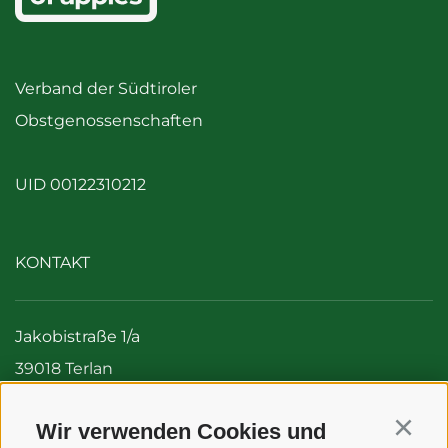
Verband der Südtiroler
Obstgenossenschaften
UID 00122310212
KONTAKT
Jakobistraße 1/a
39018 Terlan
Italien (Südtirol)
Wir verwenden Cookies und
Tel:
+39 0471 256 700
Continu