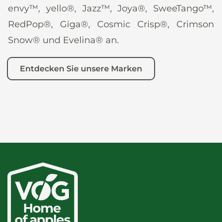
envy™, yello®, Jazz™, Joya®, SweeTango™,
RedPop®, Giga®, Cosmic Crisp®, Crimson
Snow® und Evelina® an.
Entdecken Sie unsere Marken