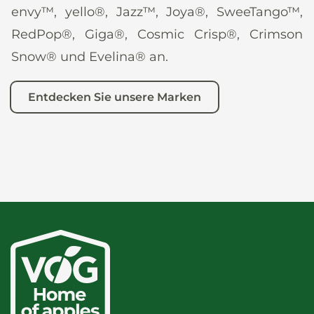
envy™, yello®, Jazz™, Joya®, SweeTango™,
RedPop®, Giga®, Cosmic Crisp®, Crimson
Snow® und Evelina® an.
Entdecken Sie unsere Marken