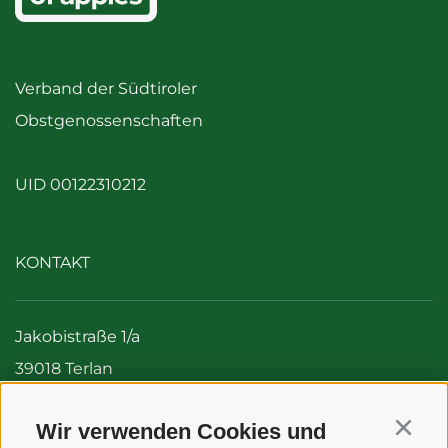
Verband der Südtiroler
Obstgenossenschaften
UID 00122310212
KONTAKT
Jakobistraße 1/a
39018 Terlan
Italien (Südtirol)
Wir verwenden Cookies und
Tel:
+39 0471 256 700
Continu