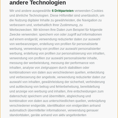
andere Technologien
Fax: +39 0471 256 699
Wir und andere ausgewählte
6 Drittparteien
verwenden Cookies
info@vog.it
und ähnliche Technologien. Diese Hilfsmittel sind unerlässlich, um
die Nutzung digitaler Inhalte zu gewährleisten, die Navigation zu
info@pec.vog.it
verbessern und, vorbehaltlich Ihrer Zustimmung, zu
Werbezwecken. Wir können Ihre Daten zum Beispiel für folgende
Zwecke verwenden: speichern von oder zugriff auf informationen
NÜTZLICHE LINKS
auf einem endgerät, verwendung reduzierter daten zur auswahl
von werbeanzeigen, erstellung von profilen für personalisierte
werbung, verwendung von profilen zur auswahl personalisierter
werbung, erstellung von profilen zur personalisierung von inhalten,
Herkunft
verwendung von profilen zur auswahl personalisierter inhalte,
messung der werbeleistung, messung der performance von
Expertise
inhalten, analyse von zielgruppen durch statistiken oder
kombinationen von daten aus verschiedenen quellen, entwicklung
und verbesserung der angebote, verwendung reduzierter daten zur
Nachhaltigkeit
auswahl von inhalten, gewährleistung der sicherheit, verhinderung
und aufdeckung von betrug und fehlerbehebung, bereitstellung
Produkte & Marken
und anzeige von werbung und inhalten, ihre entscheidungen zum
datenschutz speichern und übermitteln, abgleichung und
Ethikkodex
kombination von daten aus unterschiedlichen quellen, verknüpfung
verschiedener endgeräte, identifikation von endgeräten anhand
Organisationsmodell
automatisch übermittelter informationen, verwendung genauer
standortdaten, geräte anhand von aktiv angeforderten