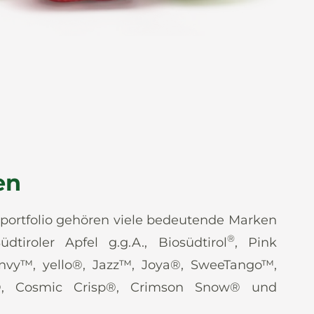
en
ortfolio gehören viele bedeutende Marken
®
üdtiroler Apfel g.g.A., Biosüdtirol
, Pink
envy™, yello®, Jazz™, Joya®, SweeTango™,
®, Cosmic Crisp®, Crimson Snow® und