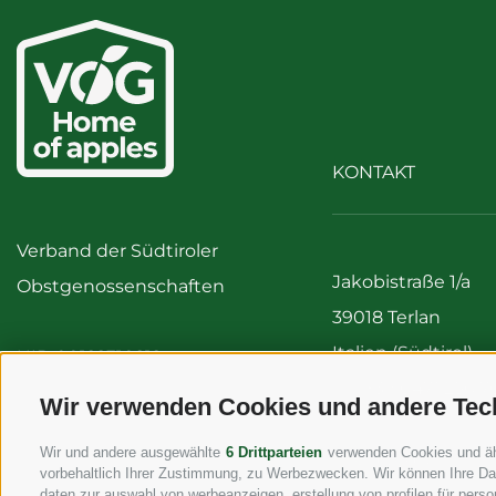
KONTAKT
Verband der Südtiroler
Jakobistraße 1/a
Obstgenossenschaften
39018 Terlan
Italien (Südtirol)
UID 00122310212
Tel:
+39 0471 256 7
Wir verwenden Cookies und andere Tec
Fax: +39 0471 256 
Wir und andere ausgewählte
6 Drittparteien
verwenden Cookies und ähnl
info@vog.it
vorbehaltlich Ihrer Zustimmung, zu Werbezwecken. Wir können Ihre Dat
info@pec.vog.it
daten zur auswahl von werbeanzeigen, erstellung von profilen für person