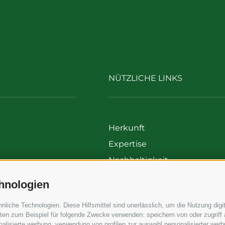
NÜTZLICHE LINKS
Herkunft
Expertise
Nachhaltigkeit
00
Produkte & Marken
hnologien
699
Ethikkodex
iche Technologien. Diese Hilfsmittel sind unerlässlich, um die Nutzung digit
Organisationsmodell
en zum Beispiel für folgende Zwecke verwenden: speichern von oder zugriff 
Whistleblowing
alisierte werbung, verwendung von profilen zur auswahl personalisierter werbun