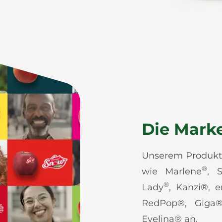
Die Mark
Unserem Produktp
®
wie Marlene
, S
®
Lady
, Kanzi®, 
RedPop®, Giga
Evelina® an.