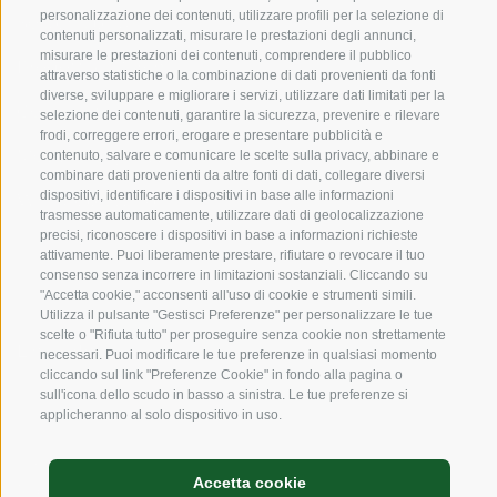
personalizzazione dei contenuti, utilizzare profili per la selezione di
Sostensibilità
contenuti personalizzati, misurare le prestazioni degli annunci,
misurare le prestazioni dei contenuti, comprendere il pubblico
Prodotti e Marchi
attraverso statistiche o la combinazione di dati provenienti da fonti
diverse, sviluppare e migliorare i servizi, utilizzare dati limitati per la
Codice etico
selezione dei contenuti, garantire la sicurezza, prevenire e rilevare
frodi, correggere errori, erogare e presentare pubblicità e
Modello organizzativo
contenuto, salvare e comunicare le scelte sulla privacy, abbinare e
combinare dati provenienti da altre fonti di dati, collegare diversi
dispositivi, identificare i dispositivi in base alle informazioni
Whistleblowing
trasmesse automaticamente, utilizzare dati di geolocalizzazione
precisi, riconoscere i dispositivi in base a informazioni richieste
attivamente. Puoi liberamente prestare, rifiutare o revocare il tuo
SOCIAL MEDIA
consenso senza incorrere in limitazioni sostanziali. Cliccando su
"Accetta cookie," acconsenti all'uso di cookie e strumenti simili.
Utilizza il pulsante "Gestisci Preferenze" per personalizzare le tue
scelte o "Rifiuta tutto" per proseguire senza cookie non strettamente
LinkedIn
necessari. Puoi modificare le tue preferenze in qualsiasi momento
cliccando sul link "Preferenze Cookie" in fondo alla pagina o
sull'icona dello scudo in basso a sinistra. Le tue preferenze si
applicheranno al solo dispositivo in uso.
Credits
Accetta cookie
Mappa del sito