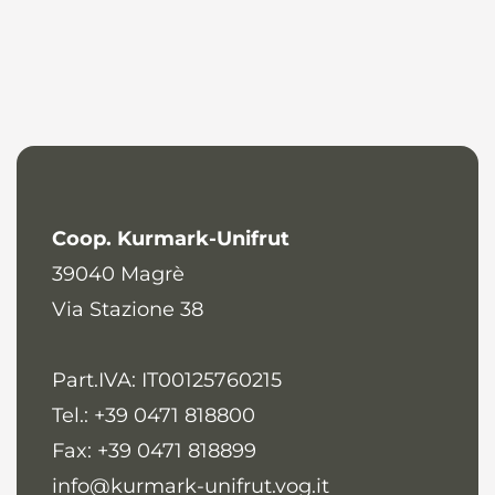
News
It
De
En
Es
Coop. Kurmark-Unifrut
39040
Magrè
Via Stazione 38
Part.IVA: IT00125760215
Tel.: +39 0471 818800
Fax: +39 0471 818899
info@kurmark-unifrut.vog.it