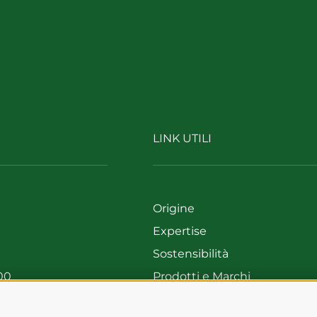
LINK UTILI
Origine
Expertise
Sostensibilità
00
Prodotti e Marchi
699
Codice etico