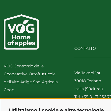
CONTATTO
VOG Consorzio delle
Via Jakobi 1/A
Cooperative Ortofrutticole
39018 Terlano
dell'Alto Adige Soc. Agricola
Italia (Südtirol)
Coop.
Tel:
+39 0471 256 7
Fax: +39 0471 256 
IVA 00122310212
Utilizziamo i cookie e altre tecnologie