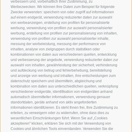
verbessern und, vorbehaltlich Ihrer Zustimmung, zu
Werbezwecken. Wir können Ihre Daten zum Beispiel für folgende
Zwecke verwenden: speichern von oder zugriff auf informationen
NÜTZLICHE LINKS
auf einem endgerät, verwendung reduzierter daten zur auswahl
von werbeanzeigen, erstellung von profilen für personalisierte
werbung, verwendung von profilen zur auswahl personalisierter
werbung, erstellung von profilen zur personalisierung von inhalten,
Herkunft
verwendung von profilen zur auswahl personalisierter inhalte,
messung der werbeleistung, messung der performance von
Expertise
inhalten, analyse von zielgruppen durch statistiken oder
kombinationen von daten aus verschiedenen quellen, entwicklung
und verbesserung der angebote, verwendung reduzierter daten zur
Nachhaltigkeit
auswahl von inhalten, gewährleistung der sicherheit, verhinderung
und aufdeckung von betrug und fehlerbehebung, bereitstellung
Produkte & Marken
und anzeige von werbung und inhalten, ihre entscheidungen zum
datenschutz speichern und übermitteln, abgleichung und
Ethikkodex
kombination von daten aus unterschiedlichen quellen, verknüpfung
verschiedener endgeräte, identifikation von endgeräten anhand
Organisationsmodell
automatisch übermittelter informationen, verwendung genauer
standortdaten, geräte anhand von aktiv angeforderten
Whistleblowing
informationen identifizieren. Es steht Ihnen frei, Ihre Zustimmung zu
erteilen, zu verweigern oder zu widerrufen, ohne dass dies zu
wesentlichen Einschränkungen führt. Wenn Sie auf „Cookies
akzeptieren" klicken, erklären Sie sich mit der Verwendung von
SOCIAL MEDIA
Cookies und ähnlichen Tools einverstanden. Verwenden Sie die