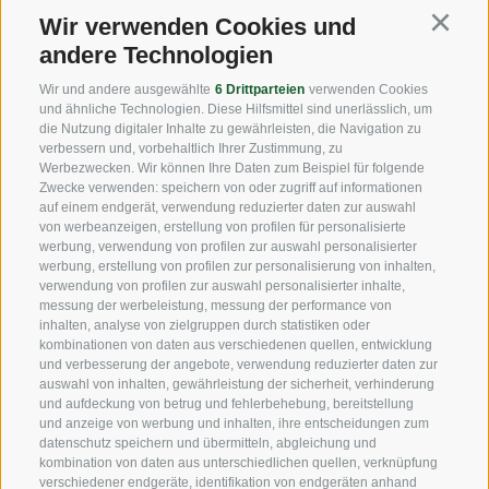
Wir verwenden Cookies und
Tel:
+39 0471 256 700
Continu
andere Technologien
Fax: +39 0471 256 699
Wir und andere ausgewählte
6 Drittparteien
verwenden Cookies
info@vog.it
und ähnliche Technologien. Diese Hilfsmittel sind unerlässlich, um
die Nutzung digitaler Inhalte zu gewährleisten, die Navigation zu
info@pec.vog.it
verbessern und, vorbehaltlich Ihrer Zustimmung, zu
Werbezwecken. Wir können Ihre Daten zum Beispiel für folgende
Zwecke verwenden: speichern von oder zugriff auf informationen
NÜTZLICHE LINKS
auf einem endgerät, verwendung reduzierter daten zur auswahl
von werbeanzeigen, erstellung von profilen für personalisierte
werbung, verwendung von profilen zur auswahl personalisierter
werbung, erstellung von profilen zur personalisierung von inhalten,
Herkunft
verwendung von profilen zur auswahl personalisierter inhalte,
messung der werbeleistung, messung der performance von
Expertise
inhalten, analyse von zielgruppen durch statistiken oder
kombinationen von daten aus verschiedenen quellen, entwicklung
und verbesserung der angebote, verwendung reduzierter daten zur
Nachhaltigkeit
auswahl von inhalten, gewährleistung der sicherheit, verhinderung
und aufdeckung von betrug und fehlerbehebung, bereitstellung
Produkte & Marken
und anzeige von werbung und inhalten, ihre entscheidungen zum
datenschutz speichern und übermitteln, abgleichung und
Ethikkodex
kombination von daten aus unterschiedlichen quellen, verknüpfung
verschiedener endgeräte, identifikation von endgeräten anhand