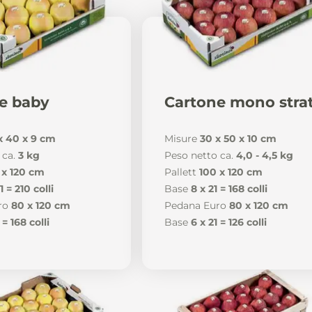
e baby
Cartone mono stra
x 40 x 9 cm
Misure
30 x 50 x 10 cm
 ca.
3 kg
Peso netto ca.
4,0 - 4,5 kg
 x 120 cm
Pallett
100 x 120 cm
1 = 210 colli
Base
8 x 21 = 168 colli
ro
80 x 120 cm
Pedana Euro
80 x 120 cm
 = 168 colli
Base
6 x 21 = 126 colli