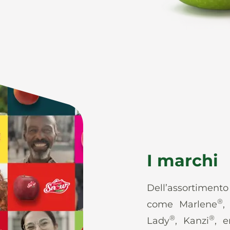
I marchi
Dell’assortiment
®
come Marlene
,
®
®
Lady
, Kanzi
, e