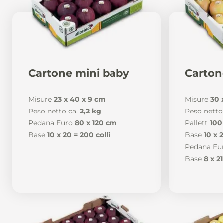
Cartone mini baby
Carton
Misure
23 x 40 x 9 cm
Misure
30 
Peso netto ca.
2,2 kg
Peso netto
Pedana Euro
80 x 120 cm
Pallett
100
Base
10 x 20 = 200 colli
Base
10 x 2
Pedana Eu
Base
8 x 21