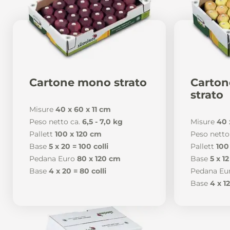
Cartone mono strato
Carton
strato
Misure
40 x 60 x 11 cm
Peso netto ca.
6,5 - 7,0 kg
Misure
40 
Pallett
100 x 120 cm
Peso netto
Base
5 x 20 = 100 colli
Pallett
100
Pedana Euro
80 x 120 cm
Base
5 x 12
Base
4 x 20 = 80 colli
Pedana Eu
Base
4 x 12