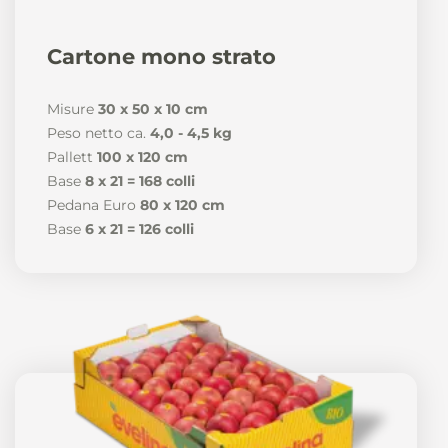
News
Cartone mono strato
Misure
30 x 50 x 10 cm
Peso netto ca.
4,0 - 4,5 kg
It
De
En
Es
Pallett
100 x 120 cm
Base
8 x 21 = 168 colli
Pedana Euro
80 x 120 cm
Base
6 x 21 = 126 colli