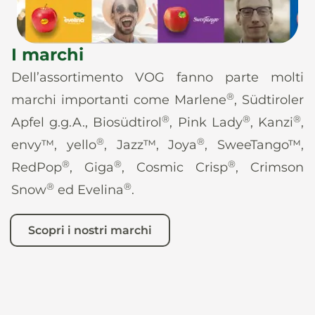
I marchi
Dell’assortimento VOG fanno parte molti
®
marchi importanti come Marlene
, Südtiroler
®
®
®
Apfel g.g.A., Biosüdtirol
, Pink Lady
, Kanzi
,
®
®
envy™, yello
, Jazz™, Joya
, SweeTango™,
®
®
®
RedPop
, Giga
, Cosmic Crisp
, Crimson
®
®
Snow
ed Evelina
.
Scopri i nostri marchi