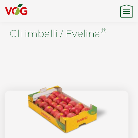
®
Gli imballi / Evelina
Origine
Expertise
Sostenibilità
Prodotti e Marchi