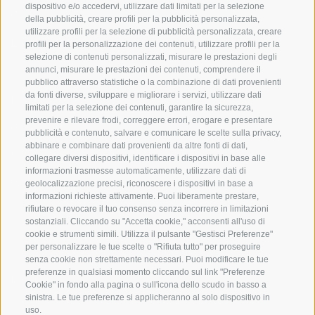
dispositivo e/o accedervi, utilizzare dati limitati per la selezione
Origine
della pubblicità, creare profili per la pubblicità personalizzata,
utilizzare profili per la selezione di pubblicità personalizzata, creare
Expertise
profili per la personalizzazione dei contenuti, utilizzare profili per la
selezione di contenuti personalizzati, misurare le prestazioni degli
Sostensibilità
annunci, misurare le prestazioni dei contenuti, comprendere il
pubblico attraverso statistiche o la combinazione di dati provenienti
da fonti diverse, sviluppare e migliorare i servizi, utilizzare dati
Prodotti e Marchi
limitati per la selezione dei contenuti, garantire la sicurezza,
prevenire e rilevare frodi, correggere errori, erogare e presentare
Codice etico
pubblicità e contenuto, salvare e comunicare le scelte sulla privacy,
abbinare e combinare dati provenienti da altre fonti di dati,
Modello organizzativo
collegare diversi dispositivi, identificare i dispositivi in base alle
informazioni trasmesse automaticamente, utilizzare dati di
Whistleblowing
geolocalizzazione precisi, riconoscere i dispositivi in base a
informazioni richieste attivamente. Puoi liberamente prestare,
rifiutare o revocare il tuo consenso senza incorrere in limitazioni
sostanziali. Cliccando su "Accetta cookie," acconsenti all'uso di
SOCIAL MEDIA
cookie e strumenti simili. Utilizza il pulsante "Gestisci Preferenze"
per personalizzare le tue scelte o "Rifiuta tutto" per proseguire
senza cookie non strettamente necessari. Puoi modificare le tue
preferenze in qualsiasi momento cliccando sul link "Preferenze
LinkedIn
Cookie" in fondo alla pagina o sull'icona dello scudo in basso a
sinistra. Le tue preferenze si applicheranno al solo dispositivo in
uso.