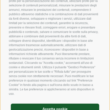
Expertise
profili per la personalizzazione dei contenuti, utilizzare profili per la
selezione di contenuti personalizzati, misurare le prestazioni degli
Sostensibilità
annunci, misurare le prestazioni dei contenuti, comprendere il
pubblico attraverso statistiche o la combinazione di dati provenienti
da fonti diverse, sviluppare e migliorare i servizi, utilizzare dati
Prodotti e Marchi
limitati per la selezione dei contenuti, garantire la sicurezza,
prevenire e rilevare frodi, correggere errori, erogare e presentare
Codice etico
pubblicità e contenuto, salvare e comunicare le scelte sulla privacy,
abbinare e combinare dati provenienti da altre fonti di dati,
Modello organizzativo
collegare diversi dispositivi, identificare i dispositivi in base alle
informazioni trasmesse automaticamente, utilizzare dati di
Whistleblowing
geolocalizzazione precisi, riconoscere i dispositivi in base a
informazioni richieste attivamente. Puoi liberamente prestare,
rifiutare o revocare il tuo consenso senza incorrere in limitazioni
sostanziali. Cliccando su "Accetta cookie," acconsenti all'uso di
SOCIAL MEDIA
cookie e strumenti simili. Utilizza il pulsante "Gestisci Preferenze"
per personalizzare le tue scelte o "Rifiuta tutto" per proseguire
senza cookie non strettamente necessari. Puoi modificare le tue
preferenze in qualsiasi momento cliccando sul link "Preferenze
LinkedIn
Cookie" in fondo alla pagina o sull'icona dello scudo in basso a
sinistra. Le tue preferenze si applicheranno al solo dispositivo in
uso.
Credits
Accetta cookie