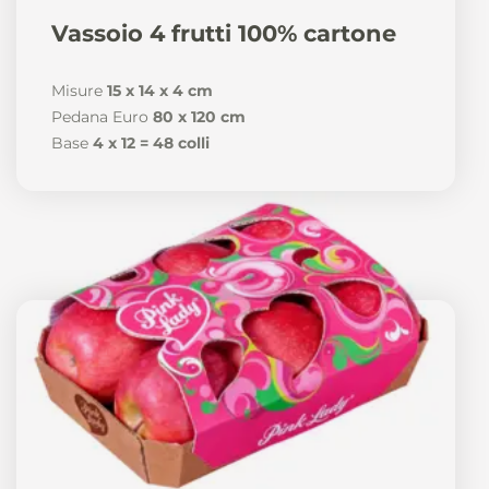
News
Vassoio 4 frutti 100% cartone
Misure
15 x 14 x 4 cm
Pedana Euro
80 x 120 cm
Base
4 x 12 = 48 colli
It
De
En
Es