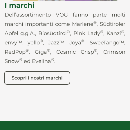
I marchi
Dell’assortimento VOG fanno parte molti
®
marchi importanti come Marlene
, Südtiroler
®
®
®
Apfel g.g.A., Biosüdtirol
, Pink Lady
, Kanzi
,
®
®
envy™, yello
, Jazz™, Joya
, SweeTango™,
®
®
®
RedPop
, Giga
, Cosmic Crisp
, Crimson
®
®
Snow
ed Evelina
.
Scopri i nostri marchi