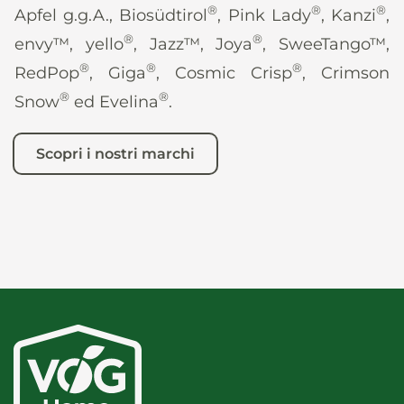
®
®
®
Apfel g.g.A., Biosüdtirol
, Pink Lady
, Kanzi
,
®
®
envy™, yello
, Jazz™, Joya
, SweeTango™,
®
®
®
RedPop
, Giga
, Cosmic Crisp
, Crimson
®
®
Snow
ed Evelina
.
Scopri i nostri marchi