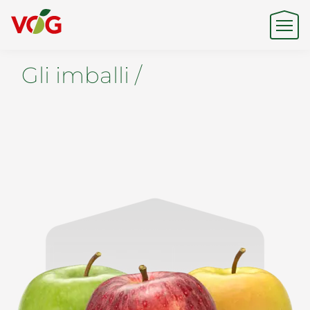
Gli imballi /
Origine
Expertise
Sostenibilità
Prodotti e Marchi