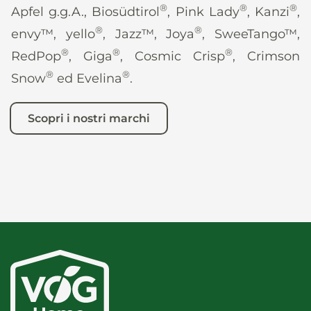
®
®
®
Apfel g.g.A., Biosüdtirol
, Pink Lady
, Kanzi
,
®
®
envy™, yello
, Jazz™, Joya
, SweeTango™,
®
®
®
RedPop
, Giga
, Cosmic Crisp
, Crimson
®
®
Snow
ed Evelina
.
Scopri i nostri marchi