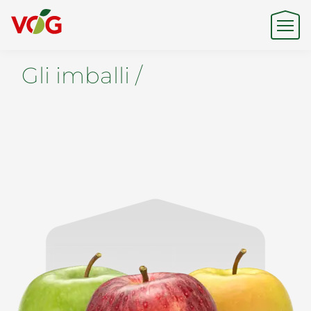
Gli imballi /
Origine
Expertise
Sostenibilità
Prodotti e Marchi