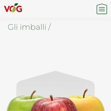
Gli imballi /
Origine
Expertise
Sostenibilità
Prodotti e Marchi