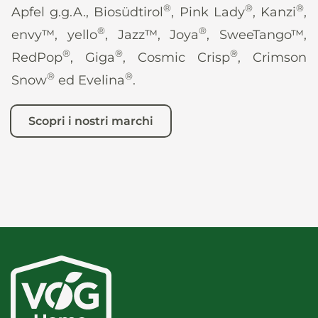
®
®
®
Apfel g.g.A., Biosüdtirol
, Pink Lady
, Kanzi
,
®
®
envy™, yello
, Jazz™, Joya
, SweeTango™,
®
®
®
RedPop
, Giga
, Cosmic Crisp
, Crimson
®
®
Snow
ed Evelina
.
Scopri i nostri marchi