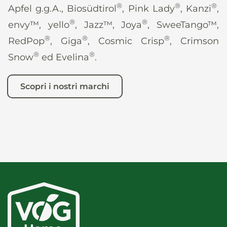
®
®
®
Apfel g.g.A., Biosüdtirol
, Pink Lady
, Kanzi
,
®
®
envy™, yello
, Jazz™, Joya
, SweeTango™,
®
®
®
RedPop
, Giga
, Cosmic Crisp
, Crimson
®
®
Snow
ed Evelina
.
Scopri i nostri marchi