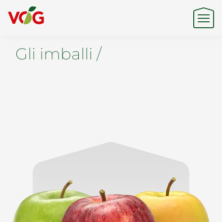
Gli imballi /
Origine
Expertise
Sostenibilità
Prodotti e Marchi